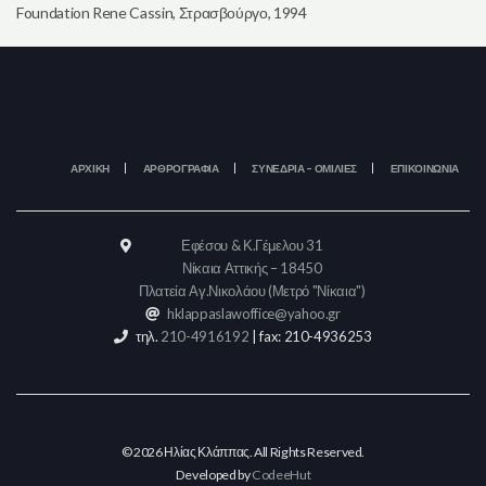
Foundation Rene Cassin, Στρασβούργο, 1994
ΑΡΧΙΚΗ
ΑΡΘΡΟΓΡΑΦΙΑ
ΣΥΝΕΔΡΙΑ – ΟΜΙΛΙΕΣ
ΕΠΙΚΟΙΝΩΝΙΑ
Εφέσου & Κ.Γέμελου 31
Νίκαια Αττικής – 18450
Πλατεία Αγ.Νικολάου (Μετρό "Νίκαια")
hklappaslawoffice@yahoo.gr
τηλ.
210-4916192
| fax: 210-4936253
© 2026 Ηλίας Κλάππας. All Rights Reserved.
Developed by
CodeeHut