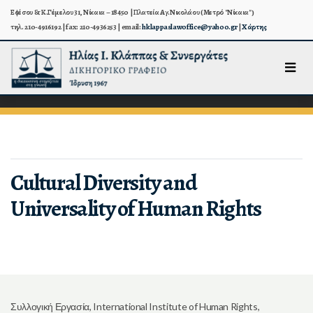
Εφέσου & Κ.Γέμελου 31, Νίκαια – 18450 | Πλατεία Αγ.Νικολάου (Μετρό "Νίκαια")
τηλ. 210-4916192 | fax: 210-4936253 | email:
hklappaslawoffice@yahoo.gr
|
Χάρτης
Cultural Diversity and
Universality of Human Rights
Συλλογική Εργασία, International Institute of Human Rights,