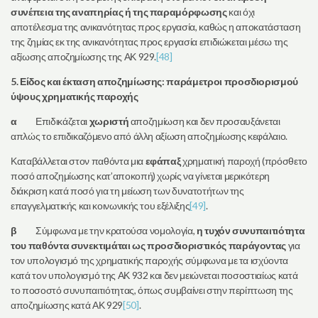
συνέπεια της αναπηρίας ή της παραμόρφωσης
και όχι
αποτέλεσμα της ανικανότητας προς εργασία, καθώς η αποκατάσταση
της ζημίας εκ της ανικανότητας προς εργασία επιδιώκεται μέσω της
αξίωσης αποζημίωσης της ΑΚ 929.
[48]
5. Είδος και έκταση αποζημίωσης: παράμετροι προσδιορισμού
ύψους χρηματικής παροχής
α
Επιδικάζεται
χωριστή
αποζημίωση και δεν προσαυξάνεται
απλώς το επιδικαζόμενο από άλλη αξίωση αποζημίωσης κεφάλαιο.
Καταβάλλεται στον παθόντα μια
εφάπαξ
χρηματική παροχή (πρόσθετο
ποσό αποζημίωσης κατ’αποκοπή) χωρίς να γίνεται μερικότερη
διάκριση κατά ποσό για τη μείωση των δυνατοτήτων της
επαγγελματικής και κοινωνικής του εξέλιξης
[49]
.
β
Σύμφωνα με την κρατούσα νομολογία,
η τυχόν συνυπαιτιότητα
του παθόντα συνεκτιμάται ως προσδιοριστικός παράγοντας
για
τον υπολογισμό της χρηματικής παροχής σύμφωνα με τα ισχύοντα
κατά τον υπολογισμό της ΑΚ 932 και δεν μειώνεται ποσοστιαίως κατά
το ποσοστό συνυπαιτιότητας, όπως συμβαίνει στην περίπτωση της
αποζημίωσης κατά ΑΚ 929
[50]
.