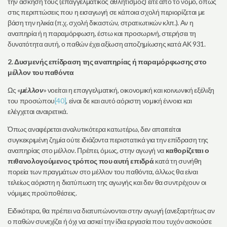
την άσκησή τους (επαγγελματικός αθλητισμός) είτε από το νόμο, όπως
στις περιπτώσεις που η εισαγωγή σε κάποια σχολή περιορίζεται με
βάση την ηλικία (π.χ. σχολή δικαστών, στρατιωτικών κλπ.). Αν η
αναπηρία ή η παραμόρφωση, έστω και προσωρινή, στερήσει τη
δυνατότητα αυτή, ο παθών έχει αξίωση αποζημίωσης κατά ΑΚ 931.
2. Δυσμενής επίδραση της αναπηρίας ή παραμόρφωσης στο
μέλλον του παθόντα
Ως «
μέλλον
» νοείται η επαγγελματική, οικονομική και κοινωνική εξέλιξη
του προσώπου
[40]
, είναι δε και αυτό αόριστη νομική έννοια και
ελέγχεται αναιρετικά.
Όπως αναφέρεται αναλυτικότερα κατωτέρω, δεν απαιτείται
συγκεκριμένη ζημία ούτε ιδιάζοντα περιστατικά για την επίδραση της
αναπηρίας στο μέλλον. Πρέπει, όμως, στην αγωγή να
καθορίζεται ο
πιθανολογούμενος τρόπος που αυτή επιδρά
κατά τη συνήθη
πορεία των πραγμάτων στο μέλλον του παθόντα, άλλως θα είναι
τελείως αόριστη η διατύπωση της αγωγής και δεν θα συντρέχουν οι
νόμιμες προϋποθέσεις.
Ειδικότερα, θα πρέπει να διατυπώνονται στην αγωγή (ανεξαρτήτως αν
ο παθών συνεχίζει ή όχι να ασκεί την ίδια εργασία που τυχόν ασκούσε