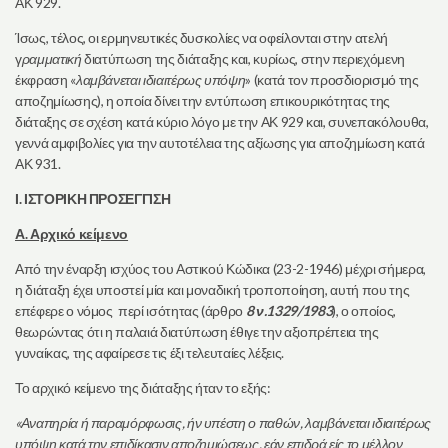
ΑΚ 929.
Ίσως, τέλος, οι ερμηνευτικές δυσκολίες να οφείλονται στην ατελή
γ
ραμματική
διατύπωση της διάταξης και, κυρίως, στην περιεχόμενη
έκφραση «
λαμβάνεται ιδιαιτέρως υπόψη
» (κατά τον προσδιορισμό της
αποζημίωσης), η οποία δίνει την εντύπωση επικουρικότητας της
διάταξης σε σχέση κατά κύριο λόγο με την ΑΚ 929 και, συνεπακόλουθα,
γεννά αμφιβολίες για την αυτοτέλεια της αξίωσης για αποζημίωση κατά
ΑΚ 931.
Ι. ΙΣΤΟΡΙΚΗ ΠΡΟΣΕΓΓΙΣΗ
Α. Αρχικό κείμενο
Από την έναρξη ισχύος του Αστικού Κώδικα (23-2-1946) μέχρι σήμερα,
η διάταξη έχει υποστεί μία και μοναδική τροποποίηση, αυτή που της
επέφερε ο νόμος περί ισότητας (άρθρο
8 ν.1329/1983
), ο οποίος,
θεωρώντας ότι η παλαιά διατύπωση έθιγε την αξιοπρέπεια της
γυναίκας, της αφαίρεσε τις έξι τελευταίες λέξεις.
Το αρχικό κείμενο της διάταξης ήταν το εξής:
«Αναπηρία ή παραμόρφωσις, ήν υπέστη ο παθών, λαμβάνεται ιδιαιτέρως
υπόψη κατά την επιδίκασιν αποζημιώσεως, εάν επιδρά είς το μέλλον