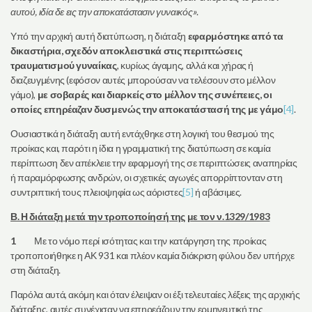
αυτού, ιδία δε εις την αποκατάστασιν γυναικός»
.
Υπό την αρχική αυτή διατύπωση, η διάταξη
εφαρμόστηκε από τα
δικαστήρια, σχεδόν αποκλειστικά στις περιπτώσεις
τραυματισμού γυναίκας
, κυρίως άγαμης, αλλά και χήρας ή
διαζευγμένης (εφόσον αυτές μπορούσαν να τελέσουν στο μέλλον
γάμο),
με σοβαρές και διαρκείς στο μέλλον της συνέπειες, οι
οποίες επηρέαζαν δυσμενώς την αποκατάστασή της με γάμο
[4]
.
Ουσιαστικά η διάταξη αυτή εντάχθηκε στη λογική του θεσμού της
προίκας και, παρότι η ίδια η γραμματική της διατύπωση σε καμία
περίπτωση δεν απέκλειε την εφαρμογή της σε περιπτώσεις αναπηρίας
ή παραμόρφωσης ανδρών, οι σχετικές αγωγές απορρίπτονταν στη
συντριπτική τους πλειοψηφία ως αόριστες
[5]
ή αβάσιμες.
Β. Η διάταξη μετά την τροποποίησή της με τον ν.1329/1983
1
Με το νόμο περί ισότητας και την κατάργηση της προίκας
τροποποιήθηκε η ΑΚ 931 και πλέον καμία διάκριση φύλου δεν υπήρχε
στη διάταξη.
Παρόλα αυτά, ακόμη και όταν έλειψαν οι έξι τελευταίες λέξεις της αρχικής
διάταξης, αυτές συνέχισαν να επηρεάζουν την ερμηνευτική της