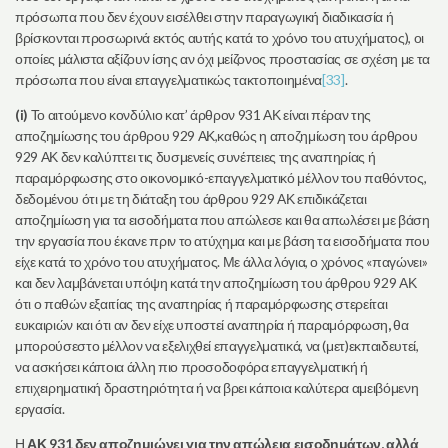
πρόσωπα που δεν έχουν εισέλθει στην παραγωγική διαδικασία ή
βρίσκονται προσωρινά εκτός αυτής κατά το χρόνο του ατυχήματος), οι
οποίες μάλιστα αξίζουν ίσης αν όχι μείζονος προστασίας σε σχέση με τα
πρόσωπα που είναι επαγγελματικώς τακτοποιημένα
[33]
.
(i)
Το αιτούμενο κονδύλιο κατ’ άρθρον 931 ΑΚ είναι πέραν της
αποζημίωσης του άρθρου 929 ΑΚ,καθώς η αποζημίωση του άρθρου
929 ΑΚ δεν καλύπτει τις δυσμενείς συνέπειες της αναπηρίας ή
παραμόρφωσης στο οικονομικό-επαγγελματικό μέλλον του παθόντος,
δεδομένου ότι με τη διάταξη του άρθρου 929 ΑΚ επιδικάζεται
αποζημίωση για τα εισοδήματα που απώλεσε και θα απωλέσει με βάση
την εργασία που έκανε πριν το ατύχημα και με βάση τα εισοδήματα που
είχε κατά το χρόνο του ατυχήματος. Με άλλα λόγια, ο χρόνος «παγώνει»
και δεν λαμβάνεται υπόψη κατά την αποζημίωση του άρθρου 929 ΑΚ
ότι ο παθών εξαιτίας της αναπηρίας ή παραμόρφωσης στερείται
ευκαιριών και ότι αν δεν είχε υποστεί αναπηρία ή παραμόρφωση
,
θα
μπορούσεστο μέλλον να εξελιχθεί επαγγελματικά, να (μετ)εκπαιδευτεί,
να ασκήσει κάποια άλλη πιο προσοδοφόρα επαγγελματική ή
επιχειρηματική δραστηριότητα ή να βρει κάποια καλύτερα αμειβόμενη
εργασία.
Η
ΑΚ 931 δεν αποζημιώνει για την απώλεια εισοδημάτων, αλλά