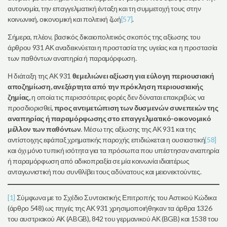
αυτονομία, την επαγγελματική ένταξη και τη συμμετοχή τους στην
κοινωνική, οικονομική και πολιτική ζωή
[57]
.
Σήμερα, πλέον, βασικός δικαιοπολιτικός σκοπός της αξίωσης του
άρθρου 931 ΑΚ αναδεικνύεται η προστασία της υγείας και η προστασία
των παθόντων αναπηρία ή παραμόρφωση.
Η διάταξη της ΑΚ 931
θεμελιώνει αξίωση για εύλογη περιουσιακή
αποζημίωση, ανεξάρτητα από την πρόκληση περιουσιακής
ζημίας,
η οποία τις περισσότερες φορές δεν δύναται επακριβώς να
προσδιορισθεί
, προς αντιμετώπιση των δυσμενών συνεπειών της
αναπηρίας ή παραμόρφωσης στο επαγγελματικό-οικονομικό
μέλλον των παθόντων
. Μέσω της αξίωσης της ΑΚ 931 και της
αντίστοιχης εφάπαξ χρηματικής παροχής επιδιώκεται η ουσιαστική
[58]
και όχι μόνο τυπική ισότητα για τα πρόσωπα που υπέστησαν αναπηρία
ή παραμόρφωση από αδικοπραξία σε μία κοινωνία ιδιαιτέρως
ανταγωνιστική που συνθλίβει τους αδύνατους και μειονεκτούντες.
[1]
Σύμφωνα με το Σχέδιο Συντακτικής Επιτροπής του Αστικού Κώδικα
(άρθρο 548) ως πηγές της ΑΚ 931 χρησιμοποιήθηκαν τα άρθρα 1326
του αυστριακού ΑΚ (ABGB), 842 του γερμανικού ΑΚ (BGB) και 1538 του