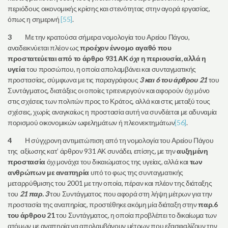
περιόδους οικονομικής κρίσης και στενότητας στην αγορά εργασίας,
όπως η σημερινή
[55]
.
3
Με την κρατούσα σήμερα νομολογία του Αρείου Πάγου,
αναδεικνύεται πλέον ως
προέχον έννομο αγαθό που
προστατεύεται από το άρθρο 931 ΑΚ
όχι
η περιουσία, αλλά η
υγεία
του προσώπου, η οποία απολαμβάνει και συνταγματικής
προστασίας, σύμφωνα με τις παραγράφους
3 και 6 του άρθρου 21
του
Συντάγματος, διατάξεις οι οποίες τριτενεργούν και αφορούν όχι μόνο
στις σχέσεις των πολιτών προς το Κράτος, αλλά και στις μεταξύ τους
σχέσεις, χωρίς αναγκαίως η προστασία αυτή να συνδέεται με αδυναμία
πορισμού οικονομικών ωφελημάτων ή πλεονεκτημάτων
[56]
.
4
Η σύγχρονη αντιμετώπιση από τη νομολογία του Αρείου Πάγου
της αξίωσης κατ’ άρθρον 931 ΑΚ συνάδει, επίσης, με την
αυξημένη
προστασία
όχι μονάχα του δικαιώματος της υγείας, αλλά και
των
ανθρώπων με αναπηρία
υπό το φως της συνταγματικής
μεταρρύθμισης του 2001 με την οποία, πέραν και πλέον της διάταξης
του
21 παρ. 3
του Συντάγματος που αφορά στη λήψη μέτρων για την
προστασία της αναπηρίας, προστέθηκε ακόμη μία διάταξη στην
παρ.6
του άρθρου 21
του Συντάγματος, η οποία προβλέπει το δικαίωμα των
ατόμων με αναπηρία να απολαμβάνουν μέτρων που εξασφαλίζουν την