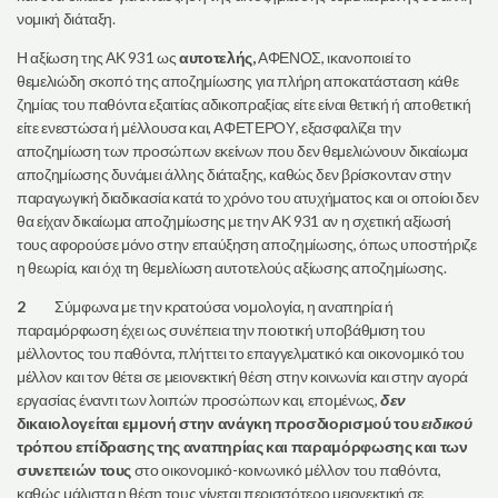
νομική διάταξη.
Η αξίωση της ΑΚ 931 ως
αυτοτελής,
ΑΦΕΝΟΣ, ικανοποιεί το
θεμελιώδη σκοπό της αποζημίωσης για πλήρη αποκατάσταση κάθε
ζημίας του παθόντα εξαιτίας αδικοπραξίας είτε είναι θετική ή αποθετική
είτε ενεστώσα ή μέλλουσα και, ΑΦΕΤΕΡΟΥ, εξασφαλίζει την
αποζημίωση των προσώπων εκείνων που δεν θεμελιώνουν δικαίωμα
αποζημίωσης δυνάμει άλλης διάταξης, καθώς δεν βρίσκονταν στην
παραγωγική διαδικασία κατά το χρόνο του ατυχήματος και οι οποίοι δεν
θα είχαν δικαίωμα αποζημίωσης με την ΑΚ 931 αν η σχετική αξίωσή
τους αφορούσε μόνο στην επαύξηση αποζημίωσης, όπως υποστήριζε
η θεωρία, και όχι τη θεμελίωση αυτοτελούς αξίωσης αποζημίωσης.
2
Σύμφωνα με την κρατούσα νομολογία, η αναπηρία ή
παραμόρφωση έχει ως συνέπεια την ποιοτική υποβάθμιση του
μέλλοντος του παθόντα, πλήττει το επαγγελματικό και οικονομικό του
μέλλον και τον θέτει σε μειονεκτική θέση στην κοινωνία και στην αγορά
εργασίας έναντι των λοιπών προσώπων και, επομένως,
δεν
δικαιολογείται
εμμονή στην
ανάγκη προσδιορισμού του
ειδικού
τρόπου επίδρασης της αναπηρίας και παραμόρφωσης και των
συνεπειών τους
στο οικονομικό-κοινωνικό μέλλον του παθόντα,
καθώς μάλιστα η θέση τους γίνεται περισσότερο μειονεκτική σε