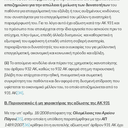
αποζημιώνει για την απώλεια ή μείωση των δυνατοτήτων
του
παθόντα για επαγγελματική του εξέλιξη ή τους αυξημένους κινδύνους
που συνεπάγεται για το επαγγελματικό του μέλλον η αναπηρία ή
παραμόρφωσή του. Για το λόγο αυτό έχει αξίωση κατά την ΑΚ 931 και
το πρόσωπο που επανέρχεται στην ίδια εργασία που ασκούσε πριν το
ατύχημα, πλην όμως, επειδή άλλαξε δυσμενώς και καθοριστικά η
εξωτερική του εμφάνιση ή επειδή υπέστη σοβαρή αναπηρία,
περιορίζονται οι δυνατότητές του και οι ευκαιρίες του για μελλοντική
επαγγελματική, οικονομική και κοινωνική πρόοδο και εξέλιξη.
(ii)
Το αιτούμενο κονδύλιο είναι πέραν της χρηματικής ικανοποίησης
του άρθρου 932 ΑΚ, καθώς το 932 ΑΚ αφορά στη μη-περιουσιακή
βλάβη που επέρχεται στην ηθική, πνευματική και σωματική
συγκρότηση του παθόντα και δεν αφορά στη δυσμενή επίδραση που
υφίσταται το οικονομικό μέλλον του, το οποίο αποζημιώνεται από το
931 ΑΚ
[34]
.
Β. Περιουσιακός ή μη χαρακτήρας της αξίωσης της ΑΚ 931
Με την υπ’ αριθμ.
18/2008
απόφαση της
Ολομέλειας του Αρείου
Πάγου
[35]
, στην οποία η υπόθεση παραπέμφθηκε με την
ΑΠ
1489/2007
[36]
κρίθηκε ότι η αυτοτελής αξίωση κατ’ άρθρον 931 ΑΚ έχει