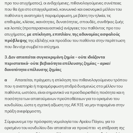
προ του ατυχήματος), οι
ενδεχόμενες
, πιθανολογούμενες συνέπειες
που θα έχει στο επαγγελματικό, κοινωνικό και οικονομικό μέλλον του
παθόντα η αναπηρία ή παραμόρφωση, με βάση την ηλικία, τις
επιθυμίες, κλίσεις, ικανότητες, δυνατότητες, σπουδές, συνθήκες ζωής
και λοιπές (προπαρασκευαστικές) ενέργειες του παθόντος προ του
ατυχήματος,
με επίκληση, επιπλέον, της αδυναμίας ασφαλούς
πρόβλεψης
της εξέλιξης και προόδου του παθόντα στην περίπτωση
που δεν είχε συμβεί το ατύχημα.
3. Δεν απαιτείται συγκεκριμένη ζημία – ούτε ιδιάζοντα
περιστατικά- ούτε βεβαιότητα επέλευσης ζημίας –
αρκεί
δυνατότητα επέλευσης ζημίας
α
Απαιτείται, πράγματι, η επίκληση του πιθανολογούμενου τρόπου
που η αναπηρία ή παραμόρφωση επιδρά δυσμενώς στο μέλλον του
παθόντα, ωστόσο, είναι σημαντικό να προσδιορισθεί η ποιότητα και η
ποσότητα των απαιτούμενων προϋποθέσεων για το ορισμένο του
κονδυλίου, ώστε η σχετική αξίωση της ΑΚ 931 να
μην
παραμένει στην
πράξη ανεφάρμοστη.
Σύμφωνα με την πρόσφατη νομολογία του Αρείου Πάγου, για το
ορισμένο του κονδυλίου δεν απαιτείται να προκύπτει «
η επίδραση της