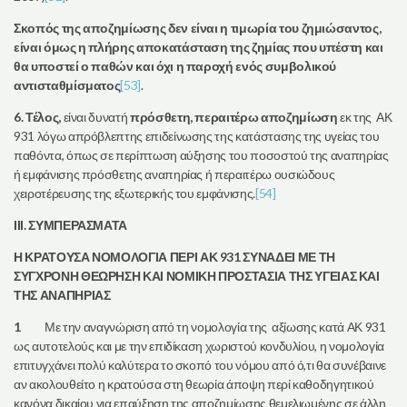
Σκοπός της αποζημίωσης δεν είναι η τιμωρία του ζημιώσαντος,
είναι όμως η πλήρης αποκατάσταση της ζημίας που υπέστη και
θα υποστεί ο παθών και όχι η παροχή ενός συμβολικού
αντισταθμίσματος
[53]
.
6. Τέλος,
είναι δυνατή
πρόσθετη, περαιτέρω αποζημίωση
εκ της ΑΚ
931 λόγω απρόβλεπτης επιδείνωσης της κατάστασης της υγείας του
παθόντα, όπως σε περίπτωση αύξησης του ποσοστού της αναπηρίας
ή εμφάνισης πρόσθετης αναπηρίας ή περαιτέρω ουσιώδους
χειροτέρευσης της εξωτερικής του εμφάνισης.
[54]
ΙΙΙ. ΣΥΜΠΕΡΑΣΜΑΤΑ
Η ΚΡΑΤΟΥΣΑ ΝΟΜΟΛΟΓΙΑ ΠΕΡΙ ΑΚ 931 ΣΥΝΑΔΕΙ ΜΕ ΤΗ
ΣΥΓΧΡΟΝΗ ΘΕΩΡΗΣΗ ΚΑΙ ΝΟΜΙΚΗ ΠΡΟΣΤΑΣΙΑ ΤΗΣ ΥΓΕΙΑΣ ΚΑΙ
ΤΗΣ ΑΝΑΠΗΡΙΑΣ
1
Με την αναγνώριση από τη νομολογία της αξίωσης κατά ΑΚ 931
ως αυτοτελούς και με την επιδίκαση χωριστού κονδυλίου, η νομολογία
επιτυγχάνει πολύ καλύτερα το σκοπό του νόμου από ό,τι θα συνέβαινε
αν ακολουθείτο η κρατούσα στη θεωρία άποψη περί καθοδηγητικού
κανόνα δικαίου για επαύξηση της αποζημίωσης θεμελιωμένης σε άλλη