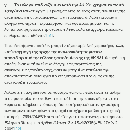
γ
Το εύλογο επιδικαζόμενο κατά την ΑΚ 931 χρηματικό ποσό
εξευρίσκεται
κατ’ αρχήν με βάση, αφενός, το είδος και τις συνέπειες της
αναπηρίας ή της παραμόρφωσης, αν πρόκειται δηλαδή για βαριά ή
ελαφρά αναπηρία ή παραμόρφωση και, αφετέρου, με βάση και τις
λοιπές συντρέχουσες περιστάσεις (ηλικία, φύλο, επάγγελμα, κλίσεις και
επιθυμίες του παθόντος)
[51]
.
Το επιδικαζόμενο ποσό δεν μπορεί να έχει συμβολικό χαρακτήρα, αλλά,
κατ’εφαρμογή της αρχής της αναλογικότητας για τον
προσδιορισμό της εύλογης αποζημίωσης της ΑΚ 931
, θα πρέπει η
αποζημίωση αυτή να είναι ανάλογη με τις περιστάσεις της
συγκεκριμένης περίπτωσης, ώστε να μπορεί να επιτελέσει την
αποκαταστατική λειτουργία που της επιφυλάσσει ο νόμος και της
αναγνωρίζει η νομολογία.
Άλλωστε, η
τάση
διεθνώς σε πανευρωπαϊκό επίπεδο είναι η επαύξηση
της προστασίας του παθόντα και η αύξηση της επιδικαζόμενης στα
θύματα αποζημίωσης, όπως η τάση αυτή εκφράζεται με την αύξηση
των ασφαλιστικών ορίων στα τροχαία ατυχήματα με βάση τη σχετική
υπ’ αριθμ.
2005/14/ΕΚ
Κοινοτική Οδηγία, η οποία ενσωματώθηκε στο
Ελληνικό δίκαιο με το
άρθρο 33 παρ. 2 ν.3746/2009
(ΦΕΚ 27Α/6-2-
2009)
[52]
.