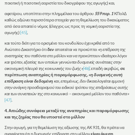
ποιοτική ή ποσοτική αοριστία του δικογράφου της αγωγής) και,
αφετέρου, υποπίπτει στην πλημμέλεια του άρθρου
559 περ. 1
ΚΠολΔ
καθώς αξιώνει περισσότερα στοιχεία για τη θεμελίωση του δικαιώματος
από όσα απαιτεί ο νόμος (έλεγχος ως προς τη νομική αοριστία της
αγωγής)
[45]
,
και τούτο διότι για το ορισμένο του κονδυλίου έχει κριθεί από το
Ανώτατο Δικαστήριο ότι
δεν
απαιτείται να προκύπτει
«η επίδραση της
αναπηρίας του παθόντα στο μέλλον και να προκύπτουν ιδιαίτεροι λόγοι
και τρόποι, εξαιτίας των οποίων γεννώνται δυσμενείς συνέπειες στην
οικονομική πλευρά της κοινωνικής του ζωής»
[46]
,
επειδή ακριβώς,
σε
περίπτωση αναπηρίας ή παραμόρφωσης,
«η δυσμενής αυτή
επίδραση είναι δεδομένη
και, επομένως, δεν δικαιολογείται εμμονή
στην ανάγκη προσδιορισμού του ειδικού τρόπου της επιδράσεως αυτής
και των συνεπειών της στο κοινωνικό – οικονομικό μέλλον του παθόντα»
[47]
.
4. Αιτιώδης συνάφεια μεταξύ της αναπηρίας και παραμόρφωσης
και της ζημίας που θα υποστεί στο μέλλον
Στην αγωγή, για τη θεμελίωση της αξίωσης της ΑΚ 931, θα πρέπει να
αναφέρεται ότι η δυσμενής επίδραση στο μέλλον
είναι άμεση