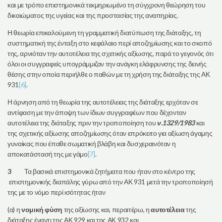
και με τρόπο επιστημονικά τεκμηριωμένο τη σύγχρονη θεώρηση του
δικαιώματος της υγείας και της προστασίας της αναπηρίας.
Η θεωρία επικαλούμενη τη γραμματική διατύπωση της διάταξης, τη
συστηματική της ένταξη στο κεφάλαιο περί αποζημίωσης και το σκοπό
της, αρνιόταν την αυτοτέλεια της σχετικής αξίωσης, παρά το γεγονός ότι
όλοι οι συγγραφείς υπογράμμιζαν την ανάγκη ελάφρυνσης της δεινής
θέσης στην οποία περιήλθε ο παθών με τη χρήση της διάταξης της ΑΚ
931
[6]
.
Η άρνηση από τη θεωρία της αυτοτέλειας της διάταξης ερχόταν σε
αντίφαση με την άποψη των ίδιων συγγραφέων που δέχονταν
αυτοτέλεια της διάταξης πριν την τροποποίηση του
ν.1329/1983
και
της σχετικής αξίωσης αποζημίωσης όταν επρόκειτο για αξίωση άγαμης
γυναίκας που έπαθε σωματική βλάβη και δυσχεραινόταν η
αποκατάστασή της με γάμο
[7]
.
3
Τα βασικά επιστημονικά ζητήματα που ήταν στο κέντρο της
επιστημονικής διαπάλης γύρω από την ΑΚ 931 μετά την τροποποίησή
της με το νόμο περί ισότητας ήταν
(α) η
νομική φύση
της αξίωσης και, περαιτέρω, η
αυτοτέλεια
της
διάταξης έναντι της ΑΚ 929 και της ΑΚ 932 και