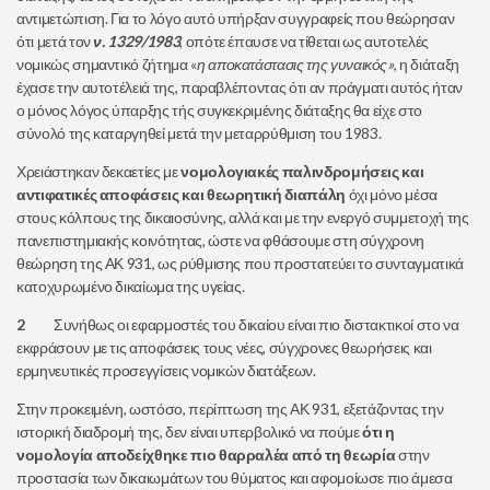
αντιμετώπιση. Για το λόγο αυτό υπήρξαν συγγραφείς που θεώρησαν
ότι μετά τον
ν. 1329/1983
, οπότε έπαυσε να τίθεται ως αυτοτελές
νομικώς σημαντικό ζήτημα «
η αποκατάστασις της γυναικός»
, η διάταξη
έχασε την αυτοτέλειά της, παραβλέποντας ότι αν πράγματι αυτός ήταν
ο μόνος λόγος ύπαρξης τής συγκεκριμένης διάταξης θα είχε στο
σύνολό της καταργηθεί μετά την μεταρρύθμιση του 1983.
Χρειάστηκαν δεκαετίες με
νομολογιακές παλινδρομήσεις και
αντιφατικές αποφάσεις και θεωρητική διαπάλη
όχι μόνο μέσα
στους κόλπους της δικαιοσύνης, αλλά και με την ενεργό συμμετοχή της
πανεπιστημιακής κοινότητας, ώστε να φθάσουμε στη σύγχρονη
θεώρηση της ΑΚ 931, ως ρύθμισης που προστατεύει το συνταγματικά
κατοχυρωμένο δικαίωμα της υγείας.
2
Συνήθως οι εφαρμοστές του δικαίου είναι πιο διστακτικοί στο να
εκφράσουν με τις αποφάσεις τους νέες, σύγχρονες θεωρήσεις και
ερμηνευτικές προσεγγίσεις νομικών διατάξεων.
Στην προκειμένη, ωστόσο, περίπτωση της ΑΚ 931, εξετάζοντας την
ιστορική διαδρομή της, δεν είναι υπερβολικό να πούμε
ότι η
νομολογία αποδείχθηκε πιο θαρραλέα από τη θεωρία
στην
προστασία των δικαιωμάτων του θύματος και αφομοίωσε πιο άμεσα