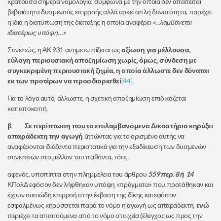
κρατούσα σήμερα νομολογία, σύμφωνα με την οποία δεν απαιτείται
βεβαιότητα δυσμενούς επιρροής αλλά αρκεί απλή δυνατότητα, παρέχει
η ίδια η διατύπωση της διάταξης η οποία αναφέρει
«…λαμβάνεται
ιδιαιτέρως υπόψη…»
Συνεπώς, η ΑΚ 931 αντιμετωπίζεται ως
αξίωση για μέλλουσα,
εύλογη περιουσιακή αποζημίωση χωρίς, όμως, σύνδεση με
συγκεκριμένη περιουσιακή ζημία, η οποία άλλωστε δεν δύναται
εκ των προτέρων να προσδιορισθεί
[44]
.
Για το λόγο αυτό, άλλωστε, η σχετική αποζημίωση επιδικάζεται
κατ’αποκοπή.
β Σε περίπτωση που το επιλαμβανόμενο Δικαστήριο κηρύξει
απαράδεκτη την αγωγή
ζητώντας για το ορισμένο αυτής να
αναφέρονται ιδιάζοντα περιστατικά για την εξειδίκευση των δυσμενών
συνεπειών στο μέλλον του παθόντα, τότε,
αφενός, υποπίπτει στην πλημμέλεια του άρθρου
559 περ. 8 ή 14
ΚΠολΔ εφόσον δεν λήφθηκαν υπόψη «πράγματα» που προτάθηκαν και
έχουν ουσιώδη επιρροή στην έκβαση της δίκης και εφόσον
εσφαλμένως κηρύσσεται παρά το νόμο η αγωγή ως απαράδεκτη,
ενώ
περιέχει τα απαιτούμενα από το νόμο στοιχεία (έλεγχος ως προς την