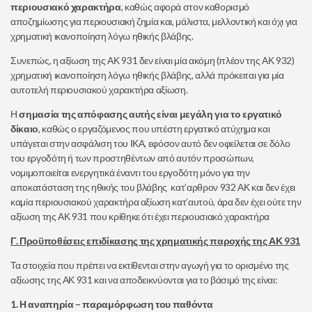
περιουσιακό χαρακτήρα
, καθώς αφορά στον καθορισμό
αποζημίωσης για περιουσιακή ζημία και, μάλιστα, μελλοντική και όχι για
χρηματική ικανοποίηση λόγω ηθικής βλάβης.
Συνεπώς, η αξίωση της ΑΚ 931 δεν είναι μία ακόμη (πλέον της ΑΚ 932)
χρηματική ικανοποίηση λόγω ηθικής βλάβης, αλλά πρόκειται για μία
αυτοτελή περιουσιακού χαρακτήρα αξίωση.
Η
σημασία της απόφασης αυτής είναι μεγάλη για το εργατικό
δίκαιο
, καθώς ο εργαζόμενος που υπέστη εργατικό ατύχημα και
υπάγεται στην ασφάλιση του ΙΚΑ, εφόσον αυτό δεν οφείλεται σε δόλο
του εργοδότη ή των προστηθέντων από αυτόν προσώπων,
νομιμοποιείται ενεργητικά έναντι του εργοδότη μόνο για την
αποκατάσταση της ηθικής του βλάβης κατ’αρθρον 932 ΑΚ και δεν έχει
καμία περιουσιακού χαρακτήρα αξίωση κατ’αυτού, άρα δεν έχει ούτε την
αξίωση της ΑΚ 931 που κρίθηκε ότι έχει περιουσιακό χαρακτήρα
Γ. Προϋποθέσεις επιδίκασης της χρηματικής παροχής της ΑΚ 931
Τα στοιχεία που πρέπει να εκτίθενται στην αγωγή για το ορισμένο της
αξίωσης της ΑΚ 931 και να αποδεικνύονται για το βάσιμό της είναι:
1. Η αναπηρία – παραμόρφωση του παθόντα