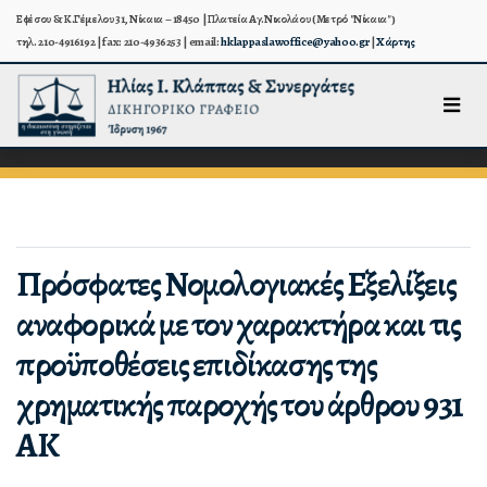
Εφέσου & Κ.Γέμελου 31, Νίκαια – 18450 | Πλατεία Αγ.Νικολάου (Μετρό "Νίκαια")
τηλ. 210-4916192 | fax: 210-4936253 | email:
hklappaslawoffice@yahoo.gr
|
Χάρτης
Πρόσφατες Νομολογιακές Εξελίξεις
αναφορικά με τον χαρακτήρα και τις
προϋποθέσεις επιδίκασης της
χρηματικής παροχής του άρθρου 931
ΑΚ