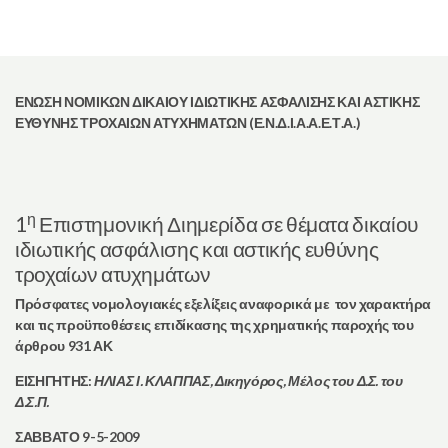
ΕΝΩΣΗ ΝΟΜΙΚΩΝ ΔΙΚΑΙΟΥ ΙΔΙΩΤΙΚΗΣ ΑΣΦΑΛΙΣΗΣ ΚΑΙ ΑΣΤΙΚΗΣ
ΕΥΘΥΝΗΣ ΤΡΟΧΑΙΩΝ ΑΤΥΧΗΜΑΤΩΝ (Ε.Ν.Δ.Ι.Α.Α.Ε.Τ.Α.)
η
1
Επιστημονική Διημερίδα σε θέματα δικαίου
ιδιωτικής ασφάλισης και αστικής ευθύνης
τροχαίων ατυχημάτων
Πρόσφατες νομολογιακές εξελίξεις αναφορικά με τον χαρακτήρα
και τις προϋποθέσεις επιδίκασης της χρηματικής παροχής του
άρθρου 931 ΑΚ
ΕΙΣΗΓΗΤΗΣ:
ΗΛΙΑΣ Ι. ΚΛΑΠΠΑΣ,
Δικηγόρος, Μέλος του Δ.Σ. του
Δ.Σ.Π.
ΣΑΒΒΑΤΟ 9-5-2009