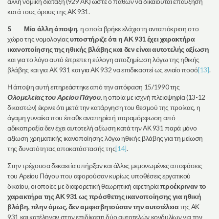
άλλη νομική διάταξη (929 ΑΚ) ώστε ο παθών να δικαιούται επαύξηση
κατά τους όρους της ΑΚ 931.
5
Μία άλλη άποψη
, η οποία βρήκε ελάχιστη ανταπόκριση στο
χώρο της νομολογίας
υποστήριζε ότι η ΑΚ 931 έχει χαρακτήρα
ικανοποίησης της ηθικής βλάβης
και δεν είναι αυτοτελής αξίωση
και για το λόγο αυτό έπρεπε η εύλογη αποζημίωση λόγω της ηθικής
βλάβης και για ΑΚ 931 και για ΑΚ 932 να επιδικαστεί ως ενιαίο ποσό
[13]
.
Η άποψη αυτή επηρεάστηκε από την απόφαση 15/1990 της
Ολομελείας του Αρείου Πάγου
, η οποία με ισχνή πλειοψηφία (13-12
δικαστών) έκρινε ότι μετά την κατάργηση του θεσμού της προίκας, η
άγαμη γυναίκα που έπαθε αναπηρία ή παραμόρφωση από
αδικοπραξία δεν έχει αυτοτελή αξίωση κατά την ΑΚ 931 παρά μόνο
αξίωση χρηματικής ικανοποίησης λόγω ηθικής βλάβης για τη μείωση
της δυνατότητας αποκατάστασής της
[14]
.
Στην τρέχουσα δεκαετία υπήρξαν και άλλες μεμονωμένες αποφάσεις
του Αρείου Πάγου που αφορούσαν κυρίως υποθέσεις εργατικού
δικαίου, οι οποίες με διαφορετική θεωρητική αφετηρία
προέκριναν το
χαρακτήρα της ΑΚ 931 ως πρόσθετης ικανοποίησης για ηθική
βλάβη, πλην όμως, δεν αμφισβητούσαν την αυτοτέλεια
της ΑΚ
931 και κατέληγαν στην επιδίκαση δύο αυτοτελών κονδυλίων για την