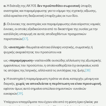
α.
Η διάταξη της ΑΚ 931
δεν προϋποθέτει σωρευτική
ύπαρξη
αναπηρίας και παραμόρφωσης για το νόμιμο της σχετικής αξίωσης,
αλλά αρκείται στη διαζευκτική ύπαρξη μίας εκ των δύο.
β.
Οι έννοιες της αναπηρίας και παραμόρφωσης είναι αόριστες νομικές
έννοιες, οι οποίες εξειδικεύονται από το δικαστήριο της ουσίας με την
κατάλληλη υπαγωγή σε αυτές αποδειχθέντων πραγματικών
περιστατικών
[37]
.
Ως «
αναπηρία
» θεωρείται κάποια έλλειψη νοητικής, σωματικής ή
ψυχικής ακεραιότητας του προσώπου και
ως «
παραμόρφωση
» νοείται κάθε ουσιώδης αλλοίωση της εξωτερικής
εμφανίσεως του προσώπου, η οποία καθορίζεται όχι αναγκαίως κατά
τις απόψεις της Ιατρικής, αλλά κατά τις αντιλήψεις της ζωής.
[38]
γ.
Η αναπηρία ή παραμόρφωση πρέπει να είναι, καταρχήν, μόνιμη και
διαρκής,
χωρίς να αποκλείεται η περίπτωση να είναι προσωρινή
,
εφόσον όμως αυτό σημαίνει απώλεια σημαντικών ευνοϊκών
ευκαιριών
[39]
.
Υπάρχουν επαγγέλματα που έχουν είτε από τη φύση όριο ηλικίας για