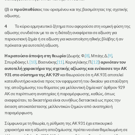
(β) οι
προϋποθέσει
ς του ορισμένου και της βασιμότητας της σχετικής
αξίωσης.
4
Το κύριο ερμηνευτικό ζήτημα που αφορούσε στη νομική φύση της
αξίωσης συνδεόταν με το αν η διάταξη αναφέρεται σε αξίωση για
περιουσιακή ζημία ή σε αξίωση για ικανοποίηση ηθικής βλάβης ή αν
πρόκειται για αυτοτελή αξίωση.
Η κρατούσα άποψη στη θεωρία
(Δωρής Φ.
[8]
, Μπέης Δ.
[9]
,
Σπυριδάκης Ι.
[10]
, Βοσινάκης
[11]
, Κορνηλάκης Π.
[12]
)
αρνιόταν τον
αυτοτελή χαρακτήρα της σχετικής αξίωσης και ενέτασσε την ΑΚ
931 στο σύστημα της ΑΚ 929
και θεωρούσε ότι η ΑΚ 931 αποτελεί
κατευθυντήριο κανόνα προς τον εφαρμοστή του δικαίου για επαύξηση
της αποζημίωσης του θύματος για μελλοντική ζημία κατ’ άρθρον 929
ΑΚ σε περίπτωση αναπηρίας ή παραμόρφωσης, καθώς, όπως
αναφερόταν, τα δικαστήρια είναι συνήθως διστακτικά ως προς την
έκταση αποκατάστασης μελλοντικών ζημιών από αναπηρία ή
παραμόρφωση.
Σύμφωνα με τη θεωρία, η ρύθμιση της ΑΚ 931 έχει επικουρικό
χαρακτήρα και η αξίωση αποζημίωσης πρέπει να είναι θεμελιωμένη σε