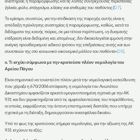
αναπηρίας ή παραμόρφωσης
και τις λοιπές συντρέχουσες περιστάσεις
(ηλικία, φύλο, επάγγελμα, κλίσεις και επιθυμίες του παθόντος)
[27]
.
Το κρίσιμο, συνεπώς, για την επιδίκαση της παροχής αυτής είναι η
απόδειξη πρόκλησης αναπηρίας ή παραμόρφωσης, καθώς, κατά τα
διδάγματα της κοινής πείρας, σε μια τέτοια περίπτωση, «
η δυσμενής
επίδραση είναι δεδομένη και, επομένως, δεν δικαιολογείται εμμονή στην
ανάγκη προσδιορισμού ειδικού τρόπου της επιδράσεως αυτής και των
συνεπειών της στο κοινωνικό-οικονομικό μέλλον του παθόντα
»
[28]
.
ιι. Τι ισχύει σύμφωνα με την κρατούσα πλέον νομολογία του
Αρείου Πάγου
Είναι σημαντικό να τονιστεί ότι πλέον μετά την νομολογιακή κατεύθυνση
που χάραξε η 670/2006 απόφαση, η νομολογία του Ανωτάτου
Δικαστηρίου εμφανίζεται αρκετά ομογενοποιημένη σχετικά με την ΑΚ
931 και δεν χαρακτηρίζεται από τις αμφιταλαντεύσεις του παρελθόντος,
οι οποίες, εκφράζοντας την έντονη επιστημονική διαπάλη που υπήρχε
σχετικά με τη διάταξη, δημιουργούσαν ανασφάλεια δικαίου.
Υπό το φως της κρατούσας σήμερα νομολογίας, για την αξίωση της ΑΚ
931 ισχύουν τα εξής: