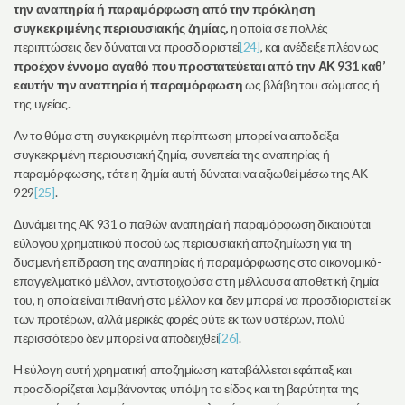
την αναπηρία ή παραμόρφωση από την πρόκληση
συγκεκριμένης περιουσιακής ζημίας,
η οποία σε πολλές
περιπτώσεις δεν δύναται να προσδιοριστεί
[24]
, και ανέδειξε πλέον ως
προέχον έννομο αγαθό που προστατεύεται από την ΑΚ 931 καθ’
εαυτήν την αναπηρία ή παραμόρφωση
ως βλάβη του σώματος ή
της υγείας.
Αν το θύμα στη συγκεκριμένη περίπτωση μπορεί να αποδείξει
συγκεκριμένη περιουσιακή ζημία, συνεπεία της αναπηρίας ή
παραμόρφωσης, τότε η ζημία αυτή δύναται να αξιωθεί μέσω της ΑΚ
929
[25]
.
Δυνάμει της ΑΚ 931 ο παθών αναπηρία ή παραμόρφωση δικαιούται
εύλογου χρηματικού ποσού ως περιουσιακή αποζημίωση για τη
δυσμενή επίδραση της αναπηρίας ή παραμόρφωσης στο οικονομικό-
επαγγελματικό μέλλον, αντιστοιχούσα στη μέλλουσα αποθετική ζημία
του, η οποία είναι πιθανή στο μέλλον και δεν μπορεί να προσδιοριστεί εκ
των προτέρων, αλλά μερικές φορές ούτε εκ των υστέρων, πολύ
περισσότερο δεν μπορεί να αποδειχθεί
[26]
.
Η εύλογη αυτή χρηματική αποζημίωση καταβάλλεται εφάπαξ και
προσδιορίζεται λαμβάνοντας υπόψη το είδος και τη βαρύτητα της