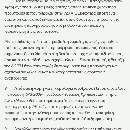
Με τον τρόπο αυτό, δια της πλαγίας οδού, υπεισέρχονταν στην
εφαρμογή της συγκεκριμένης διάταξης αποζημιωτικού χαρακτήρα
προϋποθέσεις που ταίριαζαν στην 929 ΑΚ. Ειδικότερα, έπρεπε να
υφίσταται και να αποδεικνύεται
βεβαιότητα
δυσμενούς επιρροής της
αναπηρίας ή παραμόρφωσης στο μέλλον και
συγκεκριμένη
περιουσιακή ζημία του παθόντα.
Με τις αξιώσεις αυτές που προέβαλε η νομολογία, ο ενάγων, παθών
από ατύχημα αναπηρία ή παραμόρφωση, αντιμετώπιζε ιδιαίτερα
σημαντικές δυσκολίες τόσο στη διατύπωση της σχετικής αξίωσής του,
όσο και στην απόδειξη των ισχυρισμών του. Συνεπεία αυτού, η διάταξη
της ΑΚ 931 ήταν στην πράξη δυσεφάρμοστη και η πλειονότητα των
σχετικών αγωγικών αξιώσεων απορριπτόταν ως αόριστες ή
αναπόδεικτες.
8
Απόφαση-τομή
για τη νομολογία του
Αρείου Πάγου
αποτέλεσε
η απόφαση
670/2006
(Πρόεδρος
Αθανάσιος Κρητικός
, Εισηγήτρια
Ελένη Μαραμαθά
) που σήμανε μία διαφορετική ερμηνευτική
προσέγγιση της ΑΚ 931, η οποία, αφενός, ανταποκρινόταν
περισσότερο στην ανάγκη προστασίας του παθόντα αναπηρία ή
παραμόρφωση και, αφετέρου, καθιστούσε τη διάταξη εφαρμόσιμη.
9
Ασφαλώς, σπέρματα της νέας αυτής αντίληψης υπήρχαν και σε