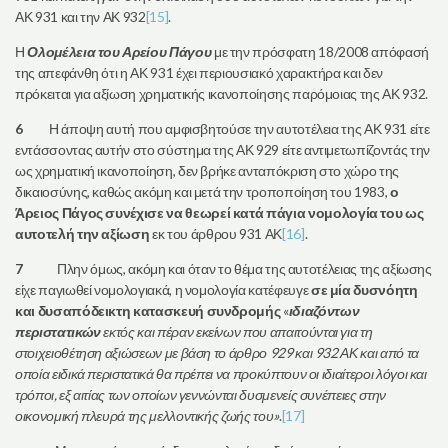
ΑΚ 931 και την ΑΚ 932
[15]
.
Η
Ολομέλεια του Αρείου Πάγου
με την πρόσφατη 18/2008 απόφασή
της απεφάνθη ότι η ΑΚ 931 έχει περιουσιακό χαρακτήρα και δεν
πρόκειται για αξίωση χρηματικής ικανοποίησης παρόμοιας της ΑΚ 932.
6
Η άποψη αυτή που αμφισβητούσε την αυτοτέλεια της ΑΚ 931 είτε
εντάσσοντας αυτήν στο σύστημα της ΑΚ 929 είτε αντιμετωπίζοντάς την
ως χρηματική ικανοποίηση, δεν βρήκε ανταπόκριση στο χώρο της
δικαιοσύνης, καθώς ακόμη και μετά την τροποποίηση του 1983,
ο
Άρειος Πάγος
συνέχισε να θεωρεί κατά πάγια νομολογία του ως
αυτοτελή την αξίωση
εκ του άρθρου 931 ΑΚ
[16]
.
7
Πλην όμως, ακόμη και όταν το θέμα της αυτοτέλειας της αξίωσης
είχε παγιωθεί νομολογιακά, η νομολογία κατέφευγε
σε μία δυσνόητη
και δυσαπόδεικτη κατασκευή συνδρομής
«
ιδιαζόντων
περιστατικών
εκτός και πέραν εκείνων που απαιτούνται για τη
στοιχειοθέτηση αξιώσεων με βάση το άρθρο 929 και 932 ΑΚ
και από τα
οποία ειδικά περιστατικά θα πρέπει να προκύπτουν οι ιδιαίτεροι λόγοι και
τρόποι, εξ αιτίας των οποίων γεννώνται δυσμενείς συνέπειες στην
οικονομική πλευρά της μελλοντικής ζωής του
»
.
[17]