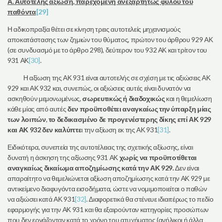
Α. Αυτοτελής αξίωση, παρεχόμενη ανεξαρτήτως φύλου του
παθόντα
[29]
Η αδικοπραξία θέτει σε κίνηση τρεις αυτοτελείς μηχανισμούς
αποκατάστασης των ζημιών του θύματος, πρώτον του άρθρου 929 ΑΚ
(σε συνδυασμό με το άρθρο 298), δεύτερον του 932 ΑΚ και τρίτον του
931 ΑΚ
[30]
.
Η αξίωση της ΑΚ 931 είναι αυτοτελής σε σχέση με τις αξιώσεις ΑΚ
929 και ΑΚ 932 και, συνεπώς, οι αξιώσεις αυτές είναι δυνατόν να
ασκηθούν μεμονωμένως,
σωρευτικώς ή διαδοχικώς
και η θεμελίωση
κάθε μίας από αυτές
δεν προϋποθέτει αναγκαίως την ύπαρξη μίας
των λοιπών
,
το δεδικασμένο δε προγενέστερης δίκης επί ΑΚ 929
και ΑΚ 932 δεν καλύπτε
ι την αξίωση εκ της ΑΚ 931
[31]
.
Ειδικότερα, συνεπεία της αυτοτέλειας της σχετικής αξίωσης, είναι
δυνατή η άσκηση της αξίωσης 931 ΑΚ
χωρίς να προϋποτίθεται
αναγκαίως δικαίωμα αποζημίωσης κατά την ΑΚ 929.
Δεν είναι
απαραίτητο να θεμελιώνεται αξίωση αποζημίωσης κατά την ΑΚ 929 με
αντικείμενο διαφυγόντα εισοδήματα, ώστε να νομιμοποιείται ο παθών
να αξιώσει κατά ΑΚ 931
[32]
. Διαφορετικά θα στένευε ιδιαιτέρως το πεδίο
εφαρμογής για την ΑΚ 931 και θα εξαιρούνταν κατηγορίες προσώπων
που δεν εργάζονταν κατά το χρόνο του ατυχήματος (ανήλικοι ή άλλα