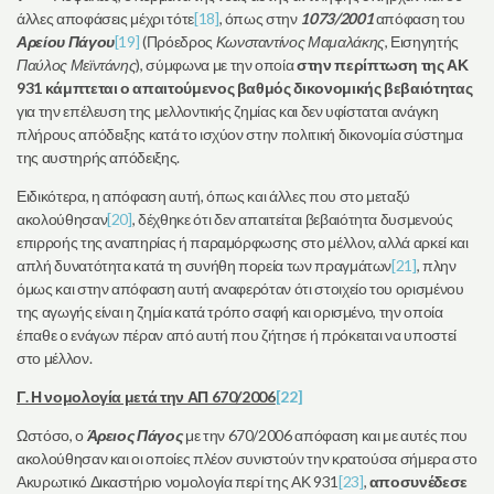
άλλες αποφάσεις μέχρι τότε
[18]
, όπως στην
1073/2001
απόφαση του
Αρείου Πάγου
[19]
(Πρόεδρος
Κωνσταντίνος Μαμαλάκης
, Εισηγητής
Παύλος Μεϊντάνης
), σύμφωνα με την οποία
στην περίπτωση της ΑΚ
931 κάμπτεται ο απαιτούμενος βαθμός δικονομικής βεβαιότητας
για την επέλευση της μελλοντικής ζημίας και δεν υφίσταται ανάγκη
πλήρους απόδειξης κατά το ισχύον στην πολιτική δικονομία σύστημα
της αυστηρής απόδειξης.
Ειδικότερα, η απόφαση αυτή, όπως και άλλες που στο μεταξύ
ακολούθησαν
[20]
, δέχθηκε ότι δεν απαιτείται βεβαιότητα δυσμενούς
επιρροής της αναπηρίας ή παραμόρφωσης στο μέλλον, αλλά αρκεί και
απλή δυνατότητα κατά τη συνήθη πορεία των πραγμάτων
[21]
, πλην
όμως και στην απόφαση αυτή αναφερόταν ότι στοιχείο του ορισμένου
της αγωγής είναι η ζημία κατά τρόπο σαφή και ορισμένο, την οποία
έπαθε ο ενάγων πέραν από αυτή που ζήτησε ή πρόκειται να υποστεί
στο μέλλον.
Γ. Η νομολογία μετά την ΑΠ 670/2006
[22]
Ωστόσο, ο
Άρειος Πάγος
με την 670/2006 απόφαση και με αυτές που
ακολούθησαν και οι οποίες πλέον συνιστούν την κρατούσα σήμερα στο
Ακυρωτικό Δικαστήριο νομολογία περί της ΑΚ 931
[23]
,
αποσυνέδεσε