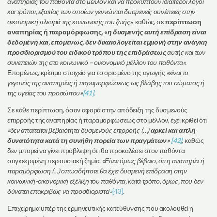
αναπηρίας του παθόντα στο μέλλον και να προκύπτουν ιδιαίτεροι λόγοι
και τρόποι, εξαιτίας των οποίων γεννώνται δυσμενείς συνέπειες στην
οικονομική πλευρά της κοινωνικής του ζωής
», καθώς, σε
περίπτωση
αναπηρίας ή παραμόρφωσης, «
η δυσμενής αυτή επίδραση είναι
δεδομένη και, επομένως, δεν δικαιολογείται εμμονή στην ανάγκη
προσδιορισμού του ειδικού τρόπου της επιδράσεως
αυτής και των
συνεπειών της στο κοινωνικό – οικονομικό μέλλον του παθόντα
».
Επομένως, κρίσιμο στοιχείο για το ορισμένο της αγωγής
«είναι το
γεγονός της αναπηρίας ή παραμορφώσεως ως βλάβης του σώματος ή
της υγείας του προσώπου»
[41]
.
Σε κάθε περίπτωση, όσον αφορά στην απόδειξη της δυσμενούς
επιρροής της αναπηρίας ή παραμορφώσεως στο μέλλον, έχει κριθεί ότι
«δεν
απαιτείται βεβαιότητα δυσμενούς επιρροής (…)
αρκεί και απλή
δυνατότητα κατά τη συνήθη πορεία των πραγμάτων»
[42]
, καθώς
δεν μπορεί να γίνει πρόβλεψη ότι θα προκαλέσει στον παθόντα
συγκεκριμένη περιουσιακή ζημία. «
Είναι όμως βέβαιο, ότι η αναπηρία ή
παραμόρφωση (…) οπωσδήποτε θα έχει δυσμενή επίδραση στην
κοινωνική-οικονομική εξέλιξη του παθόντα, κατά τρόπο, όμως, που δεν
δύναται επακριβώς να προσδιοριστεί»
[43]
.
Επιχείρημα υπέρ της ερμηνευτικής κατεύθυνσης που ακολουθεί η