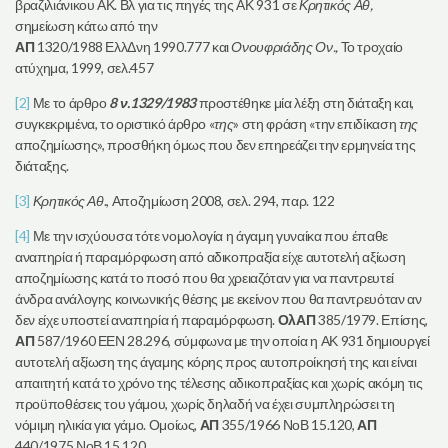
βραζιλιάνικου ΑΚ. Βλ για τις πηγές της ΑΚ 931 σε
Κρητικός
Αθ,
σημείωση κάτω από την
ΑΠ
1320/1988 ΕλλΔνη 1990.777 και
Ονουφριάδης Ον.,
Το τροχαίο
ατύχημα, 1999, σελ.457
[2]
Με το άρθρο
8 ν.1329/1983
προστέθηκε μία λέξη στη διάταξη και,
συγκεκριμένα, το οριστικό άρθρο «
της
» στη φράση «την επιδίκαση
της
αποζημίωσης», προσθήκη όμως που δεν επηρεάζει την ερμηνεία της
διάταξης.
[3]
Κρητικός
Αθ
., Αποζημίωση 2008, σελ. 294, παρ. 122
[4]
Με την ισχύουσα τότε νομολογία η άγαμη γυναίκα που έπαθε
αναπηρία ή παραμόρφωση από αδικοπραξία είχε αυτοτελή αξίωση
αποζημίωσης κατά το ποσό που θα χρειαζόταν για να παντρευτεί
άνδρα ανάλογης κοινωνικής θέσης με εκείνον που θα παντρευόταν αν
δεν είχε υποστεί αναπηρία ή παραμόρφωση.
ΟλΑΠ
385/1979. Επίσης,
ΑΠ
587/1960 ΕΕΝ 28.296, σύμφωνα με την οποία η ΑΚ 931 δημιουργεί
αυτοτελή αξίωση της άγαμης κόρης προς αυτοπροίκησή της και είναι
απαιτητή κατά το χρόνο της τέλεσης αδικοπραξίας και χωρίς ακόμη τις
προϋποθέσεις του γάμου, χωρίς δηλαδή να έχει συμπληρώσει τη
νόμιμη ηλικία για γάμο. Ομοίως,
ΑΠ
355/1966 ΝοΒ 15.120,
ΑΠ
440/1975 ΝοΒ 15.120.