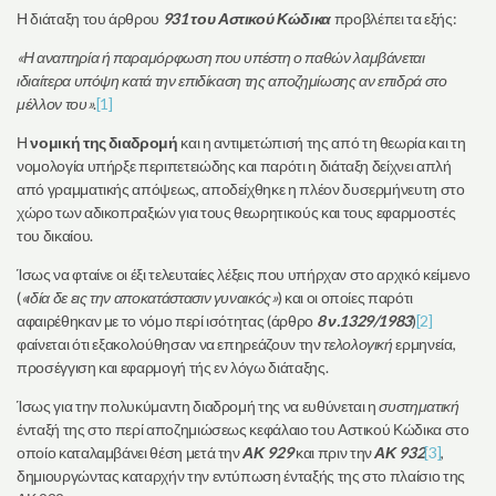
Η διάταξη του άρθρου
931 του Αστικού Κώδικα
προβλέπει τα εξής:
«Η αναπηρία ή παραμόρφωση που υπέστη ο παθών λαμβάνεται
ιδιαίτερα υπόψη κατά την επιδίκαση της αποζημίωσης αν επιδρά στο
μέλλον του»
.
[1]
Η
νομική της διαδρομή
και η αντιμετώπισή της από τη θεωρία και τη
νομολογία υπήρξε περιπετειώδης και παρότι η διάταξη δείχνει απλή
από γραμματικής απόψεως, αποδείχθηκε η πλέον δυσερμήνευτη στο
χώρο των αδικοπραξιών για τους θεωρητικούς και τους εφαρμοστές
του δικαίου.
Ίσως να φταίνε οι έξι τελευταίες λέξεις που υπήρχαν στο αρχικό κείμενο
(
«ιδία δε εις την αποκατάστασιν γυναικός»
) και οι οποίες παρότι
αφαιρέθηκαν με το νόμο περί ισότητας (άρθρο
8 ν.1329/1983
)
[2]
φαίνεται ότι εξακολούθησαν να επηρεάζουν την
τελολογική
ερμηνεία,
προσέγγιση και εφαρμογή τής εν λόγω διάταξης.
Ίσως για την πολυκύμαντη διαδρομή της να ευθύνεται η
συστηματική
ένταξή της στο περί αποζημιώσεως κεφάλαιο του Αστικού Κώδικα στο
οποίο καταλαμβάνει θέση μετά την
ΑΚ 929
και πριν την
ΑΚ 932
[3]
,
δημιουργώντας καταρχήν την εντύπωση ένταξής της στο πλαίσιο της