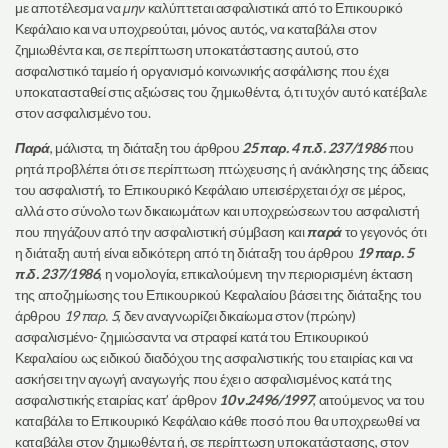
με αποτέλεσμα να
μην
καλύπτεται ασφαλιστικά από το Επικουρικό
Κεφάλαιο και να υποχρεούται, μόνος αυτός, να καταβάλει στον
ζημιωθέντα και, σε περίπτωση υποκατάστασης αυτού, στο
ασφαλιστικό ταμείο ή οργανισμό κοινωνικής ασφάλισης που έχει
υποκατασταθεί στις αξιώσεις του ζημιωθέντα, ό,τι τυχόν αυτό κατέβαλε
στον ασφαλισμένο του.
Παρά
, μάλιστα, τη διάταξη του άρθρου
25 παρ. 4 π.δ. 237/1986
που
ρητά προβλέπει ότι σε περίπτωση πτώχευσης ή ανάκλησης της άδειας
του ασφαλιστή, το Επικουρικό Κεφάλαιο υπεισέρχεται
όχι
σε μέρος,
αλλά στο σύνολο των δικαιωμάτων και υποχρεώσεων του ασφαλιστή
που πηγάζουν από την ασφαλιστική σύμβαση και
παρά
το γεγονός ότι
η διάταξη αυτή είναι ειδικότερη από τη διάταξη του άρθρου
19 παρ. 5
π.δ. 237/1986
, η νομολογία, επικαλούμενη την περιορισμένη έκταση
της αποζημίωσης του Επικουρικού Κεφαλαίου βάσει της διάταξης του
άρθρου
19 παρ. 5
, δεν αναγνωρίζει δικαίωμα στον (πρώην)
ασφαλισμένο- ζημιώσαντα να στραφεί κατά του Επικουρικού
Κεφαλαίου ως ειδικού διαδόχου της ασφαλιστικής του εταιρίας και να
ασκήσει την αγωγή αναγωγής που έχει ο ασφαλισμένος κατά της
ασφαλιστικής εταιρίας κατ’ άρθρον
10 ν.2496/1997
, αιτούμενος να του
καταβάλει το Επικουρικό Κεφάλαιο κάθε ποσό που θα υποχρεωθεί να
καταβάλει στον ζημιωθέντα ή, σε περίπτωση υποκατάστασης, στον