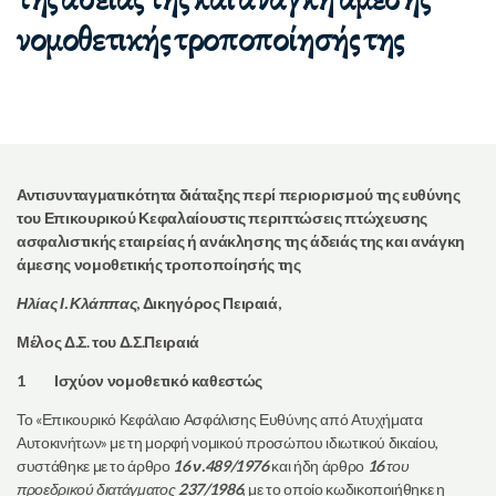
νομοθετικής τροποποίησής της
Αντισυνταγματικότητα διάταξης περί περιορισμού της ευθύνης
του Επικουρικού Κεφαλαίουστις περιπτώσεις πτώχευσης
ασφαλιστικής εταιρείας ή ανάκλησης της άδειάς της και ανάγκη
άμεσης νομοθετικής τροποποίησής της
Ηλίας Ι. Κλάππας
, Δικηγόρος Πειραιά,
Μέλος Δ.Σ. του Δ.Σ.Πειραιά
1 Ισχύον νομοθετικό καθεστώς
Το «Επικουρικό Κεφάλαιο Ασφάλισης Ευθύνης από Ατυχήματα
Αυτοκινήτων» με τη μορφή νομικού προσώπου ιδιωτικού δικαίου,
συστάθηκε με το άρθρο
16 ν.489/1976
και ήδη άρθρο
16
του
προεδρικού διατάγματος
237/1986
, με το οποίο κωδικοποιήθηκε η