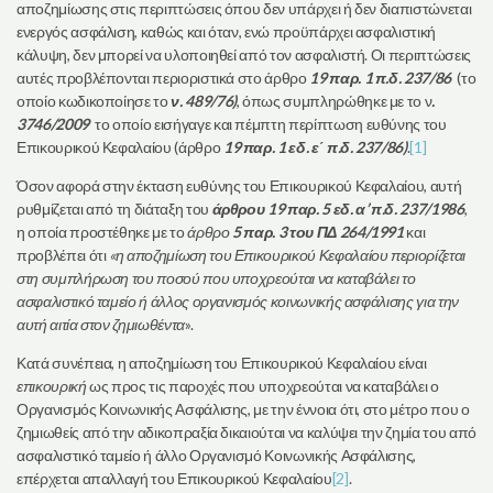
αποζημίωσης στις περιπτώσεις όπου δεν υπάρχει ή δεν διαπιστώνεται
ενεργός ασφάλιση, καθώς και όταν, ενώ προϋπάρχει ασφαλιστική
κάλυψη, δεν μπορεί να υλοποιηθεί από τον ασφαλιστή. Οι περιπτώσεις
αυτές προβλέπονται περιοριστικά στο άρθρο
19 παρ. 1 π.δ. 237/86
(το
οποίο κωδικοποίησε το
ν. 489/76)
, όπως συμπληρώθηκε με το ν
.
3746/2009
το οποίο εισήγαγε και πέμπτη περίπτωση ευθύνης του
Επικουρικού Κεφαλαίου (άρθρο
19 παρ. 1 εδ. ε΄ π.δ. 237/86)
.
[1]
Όσον αφορά στην έκταση ευθύνης του Επικουρικού Κεφαλαίου, αυτή
ρυθμίζεται από τη διάταξη του
άρθρου 19 παρ. 5 εδ. α’ π.δ. 237/1986
,
η οποία προστέθηκε με το
άρθρο
5 παρ. 3 του ΠΔ 264/1991
και
προβλέπει ότι
«η αποζημίωση του Επικουρικού Κεφαλαίου περιορίζεται
στη συμπλήρωση του ποσού που υποχρεούται να καταβάλει το
ασφαλιστικό ταμείο ή άλλος οργανισμός κοινωνικής ασφάλισης για την
αυτή αιτία στον ζημιωθέντα
».
Κατά συνέπεια, η αποζημίωση του Επικουρικού Κεφαλαίου είναι
επικουρική
ως προς τις παροχές που υποχρεούται να καταβάλει ο
Οργανισμός Κοινωνικής Ασφάλισης, με την έννοια ότι, στο μέτρο που ο
ζημιωθείς από την αδικοπραξία δικαιούται να καλύψει την ζημία του από
ασφαλιστικό ταμείο ή άλλο Οργανισμό Κοινωνικής Ασφάλισης,
επέρχεται απαλλαγή του Επικουρικού Κεφαλαίου
[2]
.