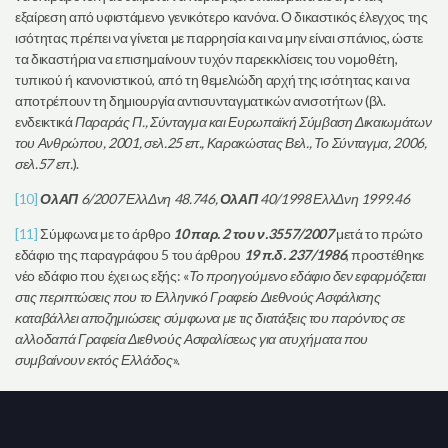
εξαίρεση από υφιστάμενο γενικότερο κανόνα. Ο δικαστικός έλεγχος της
ισότητας πρέπει να γίνεται με παρρησία και να μην είναι σπάνιος, ώστε
τα δικαστήρια να επισημαίνουν τυχόν παρεκκλίσεις του νομοθέτη,
τυπικού ή κανονιστικού, από τη θεμελιώδη αρχή της ισότητας και να
αποτρέπουν τη δημιουργία αντισυνταγματικών ανισοτήτων (βλ.
ενδεικτικά
Παραράς Π., Σύνταγμα και Ευρωπαϊκή Σύμβαση Δικαιωμάτων
του Ανθρώπου, 2001, σελ.25 επ., Καρακώστας Βελ., Το Σύνταγμα, 2006,
σελ.57 επ.
).
[10]
ΟλΑΠ
6/2007 ΕλλΔνη 48.746,
ΟλΑΠ
40/1998 ΕλλΔνη 1999.46
[11]
Σύμφωνα με το άρθρο
10 παρ. 2 του ν.3557/2007
μετά το πρώτο
εδάφιο της παραγράφου 5 του άρθρου
19 π.δ. 237/1986
, προστέθηκε
νέο εδάφιο που έχει ως εξής: «
Το προηγούμενο εδάφιο δεν εφαρμόζεται
στις περιπτώσεις που το Ελληνικό Γραφείο Διεθνούς Ασφάλισης
καταβάλλει αποζημιώσεις σύμφωνα με τις διατάξεις του παρόντος σε
αλλοδαπά Γραφεία Διεθνούς Ασφαλίσεως για ατυχήματα που
συμβαίνουν εκτός Ελλάδος
».