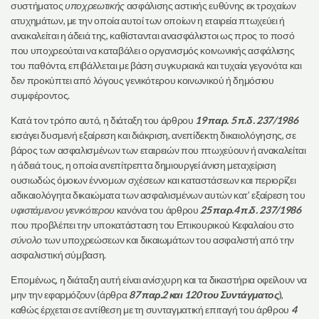
συστήματος
υποχρεωτικής
ασφάλισης αστικής ευθύνης εκ τροχαίων
ατυχημάτων, με την οποία αυτοί των οποίων η εταιρεία πτωχεύει ή
ανακαλείται η άδειά της, καθίστανται ανασφάλιστοι ως προς το ποσό
που υποχρεούται να καταβάλει ο οργανισμός κοινωνικής ασφάλισης
του παθόντα, επιβάλλεται με βάση συγκυριακά και τυχαία γεγονότα και
δεν προκύπτει από λόγους γενικότερου κοινωνικού ή δημόσιου
συμφέροντος.
Κατά τον τρόπο αυτό, η διάταξη του άρθρου
19 παρ. 5 π.δ. 237/1986
εισάγει δυσμενή εξαίρεση και διάκριση, ανεπίδεκτη δικαιολόγησης, σε
βάρος των ασφαλισμένων των εταιρειών που πτωχεύουν ή ανακαλείται
η άδειά τους, η οποία ανεπίτρεπτα δημιουργεί άνιση μεταχείριση
ουσιωδώς όμοιων έννομων σχέσεων και καταστάσεων και περιορίζει
αδικαιολόγητα δικαιώματα των ασφαλισμένων αυτών κατ’ εξαίρεση του
υφιστάμενου
γενικότερου
κανόνα του άρθρου
25 παρ.4 π.δ. 237/1986
που προβλέπει την υποκατάσταση του Επικουρικού Κεφαλαίου στο
σύνολο
των υποχρεώσεων και δικαιωμάτων του ασφαλιστή από την
ασφαλιστική σύμβαση.
Επομένως, η διάταξη αυτή είναι ανίσχυρη και τα δικαστήρια οφείλουν να
μην την εφαρμόζουν (άρθρα
87 παρ.2 και 120 του Συντάγματος
),
καθώς έρχεται σε αντίθεση με τη συνταγματική επιταγή του άρθρου
4