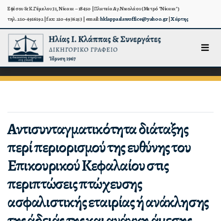
Εφέσου & Κ.Γέμελου 31, Νίκαια – 18450 | Πλατεία Αγ.Νικολάου (Μετρό "Νίκαια")
τηλ. 210-4916192 | fax: 210-4936253 | email:
hklappaslawoffice@yahoo.gr
|
Χάρτης
Αντισυνταγματικότητα διάταξης
περί περιορισμού της ευθύνης του
Επικουρικού Κεφαλαίου στις
περιπτώσεις πτώχευσης
ασφαλιστικής εταιρίας ή ανάκλησης
της άδειάς της και ανάγκη άμεσης