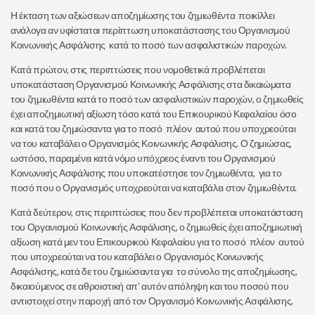
Η έκταση των αξιώσεων αποζημίωσης του ζημιωθέντα ποικίλλει
ανάλογα αν υφίσταται περίπτωση υποκατάστασης του Οργανισμού
Κοινωνικής Ασφάλισης κατά το ποσό των ασφαλιστικών παροχών.
Κατά πρώτον, στις περιπτώσεις που νομοθετικά προβλέπεται
υποκατάσταση Οργανισμού Κοινωνικής Ασφάλισης στα δικαιώματα
του ζημιωθέντα κατά το ποσό των ασφαλιστικών παροχών, ο ζημιωθείς
έχει αποζημιωτική αξίωση τόσο κατά του Επικουρικού Κεφαλαίου όσο
και κατά του ζημιώσαντα για το ποσό πλέον αυτού που υποχρεούται
να του καταβάλει ο Οργανισμός Κοινωνικής Ασφάλισης. Ο ζημιώσας,
ωστόσο, παραμένει κατά νόμο υπόχρεος έναντι του Οργανισμού
Κοινωνικής Ασφάλισης που υποκατέστησε τον ζημιωθέντα, για το
ποσό που ο Οργανισμός υποχρεούται να καταβάλει στον ζημιωθέντα.
Κατά δεύτερον, στις περιπτώσεις που δεν προβλέπεται υποκατάσταση
του Οργανισμού Κοινωνικής Ασφάλισης, ο ζημιωθείς έχει αποζημιωτική
αξίωση κατά μεν του Επικουρικού Κεφαλαίου για το ποσό πλέον αυτού
που υποχρεούται να του καταβάλει ο Οργανισμός Κοινωνικής
Ασφάλισης, κατά δε του ζημιώσαντα για το σύνολο της αποζημίωσης,
δικαιούμενος σε αθροιστική απ’ αυτόν απόληψη και του ποσού που
αντιστοιχεί στην παροχή από τον Οργανισμό Κοινωνικής Ασφάλισης.