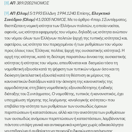
[8]
ΑΠ
389/2002 ΝΟΜΟΣ
[9]
ΑΠ (Ολομ)
5/1993 ΕλλΔνη 1994.1240
. Επίσης,
Ελεγκτικό
Συνέδριο (Ολομ)
41/2005 ΝΟΜΟΣ.
Με το άρθρο
4 παρ.1 Συντάγματος
,
θεσπίζεται η νομική ισότητα των Ελλήνων πολιτών, η οποία νοείται,
αφενός, ως ισότητα εφαρμογής του νόμου, δηλαδή ως ισότητα ενώπιον
του νόμου όλων των Ελλήνων πολιτών (αρχή της τυπικής ισότητας) και,
αφετέρου, ως ισότητα του περιεχομένου ή των ρυθμίσεων του νόμου
προς όλους τους Έλληνες πολίτες (αρχή της ουσιαστικής ισότητας). Η
αρχή της ισότητας, κατά τη δεύτερη παραπάνω έννοια της ουσιαστικής
ισότητας ή ισότητας του νόμου, απευθύνεται και δεσμεύει τόσο τη
νομοθετική εξουσία κατά τη ψήφιση των τυπικών νόμων όσο και τη
διοίκηση (εκτελεστική εξουσία) κατά τη θέσπιση εκ μέρους της
κανονιστικών διατάξεων κατά την άσκηση της κανονιστικής της
αρμοδιότητας στη βάση νομοθετικής εξουσιοδότησης ή ειδικής
διάταξης του Συντάγματος. Ο νομοθέτης, τυπικός ή κανονιστικός, έχει
υποχρέωση τήρησης της λεγόμενης «αναλογικής ισότητας» που
επιβάλει την ισότητα των ρυθμίσεων των ουσιωδώς όμοιων
περιπτώσεων ή καταστάσεων, αλλά και την ανισότητα των ρυθμίσεων
των ουσιωδώς ανόμοιων περιπτώσεων ή καταστάσεων, λαμβάνοντας
πάντοτε υπόψη γενικά και αντικειμενικά κριτήρια χωρίς αδικαιολόγητα
να επιβαρύνει ή αυθαίρετα να περιορίζει δικαιώματα εισάγοντας