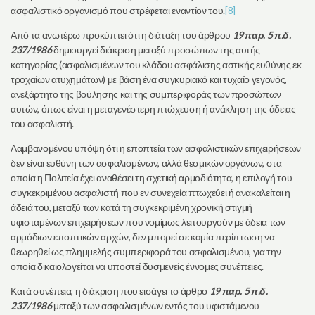
ασφαλιστικό οργανισμό που στρέφεται εναντίον του.
[8]
Από τα ανωτέρω προκύπτει ότι η διάταξη του άρθρου
19 παρ. 5 π.δ.
237/1986
δημιουργεί διάκριση μεταξύ προσώπων της αυτής
κατηγορίας (ασφαλισμένων του κλάδου ασφάλισης αστικής ευθύνης εκ
τροχαίων ατυχημάτων) με βάση ένα συγκυριακό και τυχαίο γεγονός,
ανεξάρτητο της βούλησης και της συμπεριφοράς των προσώπων
αυτών, όπως είναι η μεταγενέστερη πτώχευση ή ανάκληση της άδειας
του ασφαλιστή.
Λαμβανομένου υπόψη ότι η εποπτεία των ασφαλιστικών επιχειρήσεων
δεν είναι ευθύνη των ασφαλισμένων, αλλά θεσμικών οργάνων, στα
οποία η Πολιτεία έχει αναθέσει τη σχετική αρμοδιότητα, η επιλογή του
συγκεκριμένου ασφαλιστή που εν συνεχεία πτωχεύει ή ανακαλείται η
άδειά του, μεταξύ των κατά τη συγκεκριμένη χρονική στιγμή
υφισταμένων επιχειρήσεων που νομίμως λειτουργούν με άδεια των
αρμόδιων εποπτικών αρχών, δεν μπορεί σε καμία περίπτωση να
θεωρηθεί ως πλημμελής συμπεριφορά του ασφαλισμένου, για την
οποία δικαιολογείται να υποστεί δυσμενείς έννομες συνέπειες.
Κατά συνέπεια, η διάκριση που εισάγει το άρθρο
19 παρ. 5 π.δ.
237/1986
μεταξύ των ασφαλισμένων εντός του υφιστάμενου