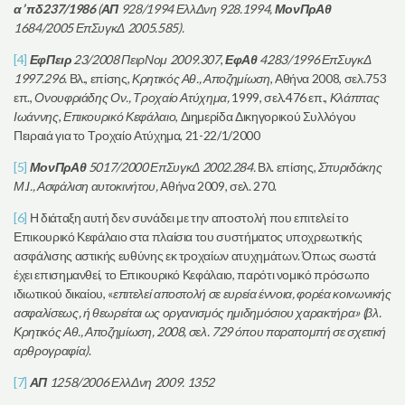
α’ πδ237/1986
(
ΑΠ
928/1994 ΕλλΔνη 928.1994,
ΜονΠρΑθ
1684/2005 ΕπΣυγκΔ 2005.585).
[4]
ΕφΠειρ
23/2008 ΠειρΝομ 2009.307
,
ΕφΑθ
4283/1996 ΕπΣυγκΔ
1997.296.
Βλ., επίσης,
Κρητικός Αθ., Αποζημίωση
, Αθήνα 2008, σελ.753
επ.,
Ονουφριάδης Ον., Τροχαίο Ατύχημα,
1999, σελ.476 επ.,
Κλάππας
Ιωάννης
,
Επικουρικό Κεφάλαιο
, Διημερίδα Δικηγορικού Συλλόγου
Πειραιά για το Τροχαίο Ατύχημα, 21-22/1/2000
[5]
ΜονΠρΑθ
5017/2000 ΕπΣυγκΔ 2002.284.
Βλ. επίσης,
Σπυριδάκης
Μ.Ι., Ασφάλιση αυτοκινήτου,
Αθήνα 2009, σελ. 270.
[6]
Η διάταξη αυτή δεν συνάδει με την αποστολή που επιτελεί το
Επικουρικό Κεφάλαιο στα πλαίσια του συστήματος υποχρεωτικής
ασφάλισης αστικής ευθύνης εκ τροχαίων ατυχημάτων. Όπως σωστά
έχει επισημανθεί, το Επικουρικό Κεφάλαιο, παρότι νομικό πρόσωπο
ιδιωτικού δικαίου, «
επιτελεί αποστολή σε ευρεία έννοια, φορέα κοινωνικής
ασφαλίσεως, ή θεωρείται ως οργανισμός ημιδημόσιου χαρακτήρα»
(βλ.
Κρητικός Αθ., Αποζημίωση, 2008, σελ. 729 όπου παραπομπή σε σχετική
αρθρογραφία)
.
[7]
ΑΠ
1258/2006 ΕλλΔνη 2009. 1352