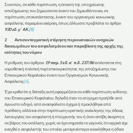
Συνεπώς, σε κάθε περίπτωση, η έκταση της υποχρέωσης
αποζημίωσης του ζημιώσαντα έναντι του ζημιωθέντα και, σε
περίπτωση υποκατάστασης, έναντι του οργανισμού κοινωνικής
ασφάλισης παραμένει ακέραιη, όπως άλλωστε προβλέπει το άρθρο
930 εδ. γ΄ ΑΚ.
[5]
2 Αντισυνταγματική στέρηση περιουσιακών ενοχικών
δικαιωμάτων του ασφαλισμένου και παραβίαση της αρχής της
ισότητας του νόμου
Η ρύθμιση του άρθρου
19 παρ. 5 εδ. α΄ π.δ. 237/86
εντάσσεται στη
νομοθετική πολιτική περί επικουρικότητας της αποζημίωσης του
Επικουρικού Κεφαλαίου έναντι των Οργανισμών Κοινωνικής
Ασφάλισης
[6]
.
Έχει κριθεί ότι η διάταξη αυτή εφαρμόζεται σε
κάθε
περίπτωση ευθύνης
του Επικουρικού Κεφαλαίου, δηλαδή όταν το ατύχημα προήλθε από
άγνωστο οδηγό, από ανασφάλιστο όχημα ή προκλήθηκε από
πρόθεση, αλλά και στην περίπτωση οριστικής ανάκλησης της άδειας
λειτουργίας του ασφαλιστή ή πτώχευσής του ή όταν απέβη άκαρπη η
σε βάρος του εκτέλεση, χωρίς να έχει σημασία το γεγονός ότι αρχικά είχε
εναχθεί ο ασφαλιστής του οποίου μεταγενέστερα ανακλήθηκε η άδεια