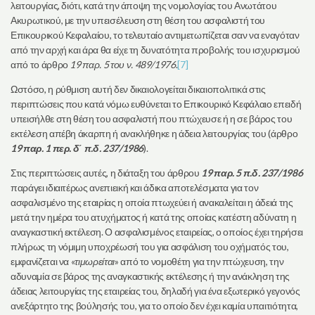
λειτουργίας, διότι, κατά την άποψη της νομολογίας του Ανωτάτου
Ακυρωτικού, με την υπεισέλευση στη θέση του ασφαλιστή του
Επικουρικού Κεφαλαίου, το τελευταίο αντιμετωπίζεται σαν να εναγόταν
από την αρχή και άρα θα είχε τη δυνατότητα προβολής του ισχυρισμού
από το άρθρο
19 παρ. 5 του ν. 489/1976
.
[7]
Ωστόσο, η ρύθμιση αυτή δεν δικαιολογείται δικαιοπολιτικά στις
περιπτώσεις που κατά νόμω ευθύνεται το Επικουρικό Κεφάλαιο επειδή
υπεισήλθε στη θέση του ασφαλιστή που πτώχευσε ή η σε βάρος του
εκτέλεση απέβη άκαρπη ή ανακλήθηκε η άδεια λειτουργίας του (άρθρο
19 παρ. 1 περ. δ΄ π.δ. 237/1986
).
Στις περιπτώσεις αυτές, η διάταξη του άρθρου
19 παρ. 5 π.δ. 237/1986
παράγει ιδιαιτέρως ανεπιεική και άδικα αποτελέσματα για τον
ασφαλισμένο της εταιρίας η οποία πτωχεύει ή ανακαλείται η άδειά της
μετά την ημέρα του ατυχήματος ή κατά της οποίας κατέστη αδύνατη η
αναγκαστική εκτέλεση. Ο ασφαλισμένος εταιρείας, ο οποίος έχει τηρήσει
πλήρως τη νόμιμη υποχρέωσή του για ασφάλιση του οχήματός του,
εμφανίζεται να «
τιμωρείται
» από το νομοθέτη για την πτώχευση, την
αδυναμία σε βάρος της αναγκαστικής εκτέλεσης ή την ανάκληση της
άδειας λειτουργίας της εταιρείας του, δηλαδή για ένα εξωτερικό γεγονός
ανεξάρτητο της βούλησής του, για το οποίο δεν έχει καμία υπαιτιότητα,