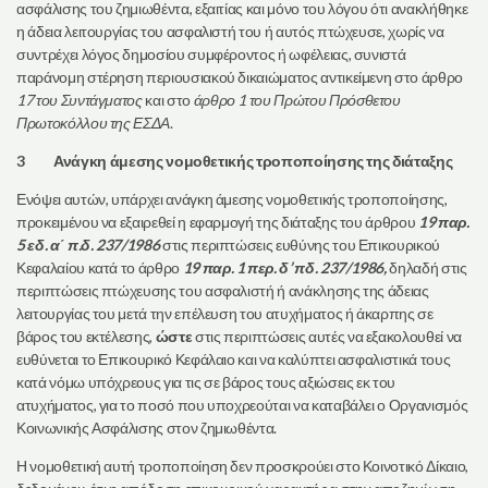
ασφάλισης του ζημιωθέντα, εξαιτίας και μόνο του λόγου ότι ανακλήθηκε
η άδεια λειτουργίας του ασφαλιστή του ή αυτός πτώχευσε, χωρίς να
συντρέχει λόγος δημοσίου συμφέροντος ή ωφέλειας, συνιστά
παράνομη στέρηση περιουσιακού δικαιώματος αντικείμενη στο άρθρο
17 του Συντάγματος
και στο
άρθρο 1 του Πρώτου Πρόσθετου
Πρωτοκόλλου της ΕΣΔΑ
.
3 Ανάγκη άμεσης νομοθετικής τροποποίησης της διάταξης
Ενόψει αυτών, υπάρχει ανάγκη άμεσης νομοθετικής τροποποίησης,
προκειμένου να εξαιρεθεί η εφαρμογή της διάταξης του άρθρου
19 παρ.
5 εδ. α΄ π.δ. 237/1986
στις περιπτώσεις ευθύνης του Επικουρικού
Κεφαλαίου κατά το άρθρο
19 παρ. 1 περ. δ’ πδ. 237/1986,
δηλαδή στις
περιπτώσεις πτώχευσης του ασφαλιστή ή ανάκλησης της άδειας
λειτουργίας του μετά την επέλευση του ατυχήματος ή άκαρπης σε
βάρος του εκτέλεσης,
ώστε
στις περιπτώσεις αυτές να εξακολουθεί να
ευθύνεται το Επικουρικό Κεφάλαιο και να καλύπτει ασφαλιστικά τους
κατά νόμω υπόχρεους για τις σε βάρος τους αξιώσεις εκ του
ατυχήματος, για το ποσό που υποχρεούται να καταβάλει ο Οργανισμός
Κοινωνικής Ασφάλισης στον ζημιωθέντα.
Η νομοθετική αυτή τροποποίηση δεν προσκρούει στο Κοινοτικό Δίκαιο,