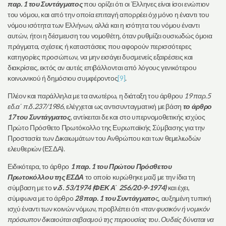
παρ. 1 του Συντάγματος
που ορίζει ότι οι Έλληνες είναι ίσοι ενώπιον
του νόμου, και από την οποία επιταγή απορρέει όχι μόνο η έναντι του
νόμου ισότητα των Ελλήνων, αλλά και η ισότητα του νόμου έναντι
αυτών, ήτοι η δέσμευση του νομοθέτη, όταν ρυθμίζει ουσιωδώς όμοια
πράγματα, σχέσεις ή καταστάσεις που αφορούν περισσότερες
κατηγορίες προσώπων, να μην εισάγει δυσμενείς εξαιρέσεις και
διακρίσεις, εκτός αν αυτές επιβάλλονται από λόγους γενικότερου
κοινωνικού ή δημόσιου συμφέροντος
[9]
.
Πλέον και παράλληλα με τα ανωτέρω, η διάταξη του άρθρου
19 παρ.5
εδ.α΄ π.δ.237/1986
, ελέγχεται ως αντισυνταγματική με βάση
το άρθρο
17 του Συντάγματος
, αντίκειται δε και στο υπερνομοθετικής ισχύος
Πρώτο Πρόσθετο Πρωτόκολλο της Ευρωπαϊκής Σύμβασης για την
Προστασία των Δικαιωμάτων του Ανθρώπου και των θεμελιωδών
ελευθεριών (ΕΣΔΑ).
Ειδικότερα, το άρθρο
1 παρ. 1 του Πρώτου Πρόσθετου
Πρωτοκόλλου της ΕΣΔΑ
το οποίο κυρώθηκε μαζί με την ίδια τη
σύμβαση με το
ν.δ. 53/1974 (ΦΕΚ Α΄ 256/20-9-1974)
και έχει,
σύμφωνα με το άρθρο
28 παρ. 1 του Συντάγματο
ς, αυξημένη τυπική
ισχύ έναντι των κοινών νόμων, προβλέπει ότι «
παν φυσικόν ή νομικόν
πρόσωπον δικαιούται σεβασμού της περιουσίας του. Ουδείς δύναται να