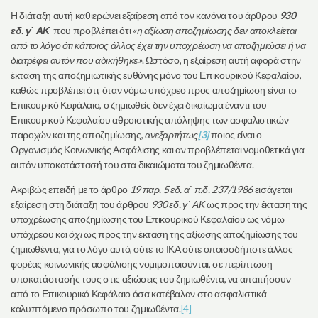
Η διάταξη αυτή καθιερώνει εξαίρεση από τον κανόνα του άρθρου
930
εδ. γ΄ ΑΚ
που προβλέπει ότι «
η αξίωση αποζημίωσης δεν αποκλείεται
από το λόγο ότι κάποιος άλλος έχει την υποχρέωση να αποζημιώσει ή να
διατρέφει αυτόν που αδικήθηκε»
. Ωστόσο, η εξαίρεση αυτή αφορά στην
έκταση της αποζημιωτικής ευθύνης μόνο του Επικουρικού Κεφαλαίου,
καθώς προβλέπει ότι, όταν νόμω υπόχρεο προς αποζημίωση είναι το
Επικουρικό Κεφάλαιο, ο ζημιωθείς δεν έχει δικαίωμα έναντι του
Επικουρικού Κεφαλαίου αθροιστικής απόληψης των ασφαλιστικών
παροχών και της αποζημίωσης,
ανεξαρτήτως
[3]
ποιος είναι ο
Οργανισμός Κοινωνικής Ασφάλισης και αν προβλέπεται νομοθετικά για
αυτόν υποκατάστασή του στα δικαιώματα του ζημιωθέντα.
Ακριβώς επειδή με το άρθρο
19 παρ. 5 εδ. α΄ π.δ. 237/1986
εισάγεται
εξαίρεση στη διάταξη του άρθρου
930 εδ. γ΄ ΑΚ
ως προς την έκταση της
υποχρέωσης αποζημίωσης του Επικουρικού Κεφαλαίου ως νόμω
υπόχρεου και
όχι
ως προς την έκταση της αξίωσης αποζημίωσης του
ζημιωθέντα, για το λόγο αυτό, ούτε το ΙΚΑ ούτε οποιοσδήποτε άλλος
φορέας κοινωνικής ασφάλισης νομιμοποιούνται, σε περίπτωση
υποκατάστασής τους στις αξιώσεις του ζημιωθέντα, να απαιτήσουν
από το Επικουρικό Κεφάλαιο όσα κατέβαλαν στο ασφαλιστικά
καλυπτόμενο πρόσωπο του ζημιωθέντα.
[4]