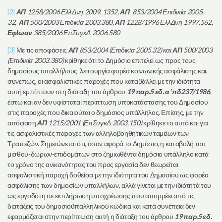
[2]
ΑΠ
1258/2006 ΕλλΔνη 2009. 1352,
ΑΠ
853/2004 Επιδικία 2005.
32,
ΑΠ
500/2003 Επιδικία 2003.380,
ΑΠ
1228/1996 ΕλλΔνη 1997.562,
ΕφΙωαν
385/2006 ΕπΣυγκΔ 2006.580
[3]
Με τις αποφάσεις
ΑΠ
853/2004 (Επιδικία 2005.32) και
ΑΠ
500/2003
(Επιδικία 2003.380)
κρίθηκε ότι το Δημόσιο επιτελεί ως προς τους
δημοσίους υπαλλήλους λειτουργία φορέα κοινωνικής ασφάλισης και,
συνεπώς, οι ασφαλιστικές παροχές που καταβάλλει με την ιδιότητα
αυτή εμπίπτουν στη διάταξη του άρθρου
19 παρ.5 εδ. α’ πδ237/1986
,
έστω και αν δεν υφίσταται περίπτωση υποκατάστασης του Δημοσίου
στις παροχές που δικαιούται ο δημόσιος υπάλληλος. Επίσης, με την
απόφαση
ΑΠ
1215/2001 (ΕπΣυγκΔ 2003.150)
κρίθηκε το αυτό και για
τις ασφαλιστικές παροχές των αλληλοβοηθητικών ταμείων των
Τραπεζών. Σημειώνεται ότι, όσον αφορά το Δημόσιο, η καταβολή του
μισθού-δώρων-επιδομάτων στο ζημιωθέντα δημόσιο υπάλληλο κατά
το χρόνο της ανικανότητας του προς εργασία δεν θεωρείται
ασφαλιστική παροχή δοθείσα με την ιδιότητα του Δημοσίου ως φορέα
ασφάλισης των δημοσίων υπαλλήλων, αλλά γίνεται με την ιδιότητά του
ως εργοδότη σε εκπλήρωση υποχρέωσης που απορρέει από τις
διατάξεις του δημοσιοϋπαλληλικού κώδικα και κατά συνέπεια δεν
εφαρμόζεται στην περίπτωση αυτή η διάταξη του άρθρου
19 παρ.5 εδ.