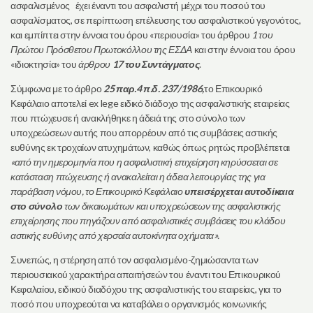
ασφαλισμένος έχει έναντι του ασφαλιστή μέχρι του ποσού του
ασφαλίσματος, σε περίπτωση επέλευσης του ασφαλιστικού γεγονότος,
και εμπίπτει στην έννοια του όρου «περιουσία» του άρθρου
1 του
Πρώτου Πρόσθετου Πρωτοκόλλου της ΕΣΔΑ
και στην έννοια του όρου
«ιδιοκτησία» του
άρθρου
17 του Συντάγματος
.
Σύμφωνα με το άρθρο
25 παρ.4
π.δ. 237/1986,
το Επικουρικό
Κεφάλαιο αποτελεί ex lege ειδικό διάδοχο της ασφαλιστικής εταιρείας
που πτώχευσε ή ανακλήθηκε η άδειά της στο σύνολο των
υποχρεώσεων αυτής που απορρέουν από τις συμβάσεις αστικής
ευθύνης εκ τροχαίων ατυχημάτων, καθώς όπως ρητώς προβλέπεται
«από την ημερομηνία που η ασφαλιστική επιχείρηση κηρύσσεται σε
κατάσταση πτώχευσης ή ανακαλείται η άδεια λειτουργίας της για
παράβαση νόμου, το Επικουρικό Κεφάλαιο
υπεισέρχεται αυτοδίκαια
στο σύνολο
των δικαιωμάτων και υποχρεώσεων της ασφαλιστικής
επιχείρησης που πηγάζουν από ασφαλιστικές συμβάσεις του κλάδου
αστικής ευθύνης από χερσαία αυτοκίνητα οχήματα».
Συνεπώς, η στέρηση από τον ασφαλισμένο-ζημιώσαντα των
περιουσιακού χαρακτήρα απαιτήσεών του έναντι του Επικουρικού
Κεφαλαίου, ειδικού διαδόχου της ασφαλιστικής του εταιρείας, για το
ποσό που υποχρεούται να καταβάλει ο οργανισμός κοινωνικής