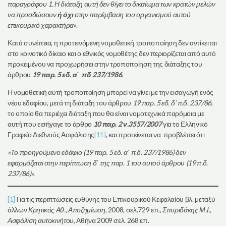
παραγράφου 1. Η διάταξη αυτή δεν θίγει το δικαίωμα των κρατών μελών
να προσδώσουν
ή όχι
στην παρέμβαση του οργανισμού αυτού
επικουρικό χαρακτήρα
».
Κατά συνέπεια, η προτεινόμενη νομοθετική τροποποίηση δεν αντίκειται
στο κοινοτικό δίκαιο και ο εθνικός νομοθέτης δεν περιορίζεται από αυτό
προκειμένου να προχωρήσει στην τροποποίηση της διάταξης του
άρθρου
19 παρ. 5 εδ. α΄ πδ 237/1986
.
Η νομοθετική αυτή τροποποίηση μπορεί να γίνει με την εισαγωγή ενός
νέου εδαφίου, μετά τη διάταξη του άρθρου
19 παρ. 5 εδ. δ’ π.δ. 237/86
,
το οποίο θα περιέχει διάταξη που θα είναι νομοτεχνικά παρόμοια με
αυτή που εισήγαγε το άρθρο
10 παρ. 2 ν.3557/2007
για το Ελληνικό
Γραφείο Διεθνούς Ασφάλισης
[11]
, και προτείνεται να προβλέπει ότι
«Το προηγούμενο εδάφιο (19 παρ. 5 εδ. α΄ π.δ. 237/1986)
δεν
εφαρμόζεται στην περίπτωση δ΄ της παρ. 1 του αυτού άρθρου (19 π.δ.
237/86)
».
[1]
Για τις περιπτώσεις ευθύνης του Επικουρικού Κεφαλαίου βλ. μεταξύ
άλλων
Κρητικός Αθ., Αποζημίωση
, 2008, σελ.729 επ.,
Σπυριδάκης Μ.Ι.,
Ασφάλιση αυτοκινήτου
, Αθήνα 2009 σελ. 268 επ.