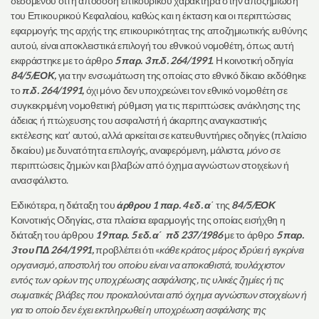
δεδομένου ότι η απόδοση επικουρικού χαρακτήρα στην αποζημίωση
του Επικουρικού Κεφαλαίου, καθώς και η έκταση και οι περιπτώσεις
εφαρμογής της αρχής της επικουρικότητας της αποζημιωτικής ευθύνης
αυτού, είναι αποκλειστικά επιλογή του εθνικού νομοθέτη, όπως αυτή
εκφράστηκε με το άρθρο
5 παρ. 3 π.δ. 264/1991
. Η κοινοτική οδηγία
84/5/ΕΟΚ,
για την ενσωμάτωση της οποίας στο εθνικό δίκαιο εκδόθηκε
το
π.δ. 264/1991,
όχι μόνο δεν υποχρεώνει τον εθνικό νομοθέτη σε
συγκεκριμένη νομοθετική ρύθμιση για τις περιπτώσεις ανάκλησης της
άδειας ή πτώχευσης του ασφαλιστή ή άκαρπης αναγκαστικής
εκτέλεσης κατ’ αυτού, αλλά αρκείται σε κατευθυντήριες οδηγίες (πλαίσιο
δικαίου) με δυνατότητα επιλογής, αναφερόμενη, μάλιστα,
μόνο
σε
περιπτώσεις ζημιών και βλαβών από όχημα αγνώστων στοιχείων ή
ανασφάλιστο.
Ειδικότερα, η διάταξη του
άρθρου 1 παρ. 4 εδ. α
΄ της
84/5/ΕΟΚ
Κοινοτικής Οδηγίας, στα πλαίσια εφαρμογής της οποίας εισήχθη η
διάταξη του άρθρου
19 παρ. 5 εδ. α΄ πδ 237/1986
με το άρθρο
5 παρ.
3 του ΠΔ 264/1991,
προβλέπει ότι «
κάθε κράτος μέρος ιδρύει ή εγκρίνει
οργανισμό, αποστολή του οποίου είναι να αποκαθιστά, τουλάχιστον
εντός των ορίων της υποχρέωσης ασφάλισης, τις υλικές ζημίες ή τις
σωματικές βλάβες που προκαλούνται από όχημα αγνώστων στοιχείων ή
για το οποίο δεν έχει εκπληρωθεί η υποχρέωση ασφάλισης της