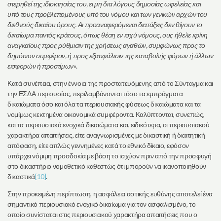
στερηθεί της ιδιοκτησίας του, ει μη δια λόγους δημοσίας ωφελείας και
υπό τους προβλεπομένους υπό του νόμου και των γενικών αρχών του
διεθνούς δικαίου όρους. Αι προαναφερόμεναι διατάξεις δεν θίγουν το
δικαίωμα παντός κράτους, όπως θέση εν ισχύ νόμους, ους ήθελε κρίνη
αναγκαίους προς ρύθμισιν της χρήσεως αγαθών, συμφώνως προς το
δημόσιον συμφέρον, ή προς εξασφάλισιν της καταβολής φόρων ή άλλων
εισφορών ή προστίμων
».
Κατά συνέπεια, στην έννοια της προστατευόμενης από το Σύνταγμα και
την ΕΣΔΑ περιουσίας, περιλαμβάνονται τόσο τα εμπράγματα
δικαιώματα όσο και όλα τα περιουσιακής φύσεως δικαιώματα και τα
νομίμως κεκτημένα οικονομικά συμφέροντα. Καλύπτονται, συνεπώς,
και τα περιουσιακά ενοχικά δικαιώματα και, ειδικότερα, οι περιουσιακού
χαρακτήρα απαιτήσεις, είτε αναγνωρισμένες με δικαστική ή διαιτητική
απόφαση, είτε απλώς γεννημένες κατά το εθνικό δίκαιο, εφόσον
υπάρχει νόμιμη προσδοκία με βάση το ισχύον πριν από την προσφυγή
στο δικαστήριο νομοθετικό καθεστώς ότι μπορούν να ικανοποιηθούν
δικαστικά
[10]
.
Στην προκειμένη περίπτωση, η ασφάλεια αστικής ευθύνης αποτελεί ένα
σημαντικό περιουσιακό ενοχικό δικαίωμα για τον ασφαλισμένο, το
οποίο συνίσταται στις περιουσιακού χαρακτήρα απαιτήσεις που ο