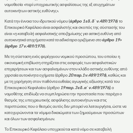
νομοθεσία «περί υποχρεωτικής ασφαλίσεως της εξ ατυχημάτων
αυτοκινήτων αστικής ευθύνης».
Κατά την έννοια του ιδρυτικού νόμου (
άρθρο 1 εδ. δ΄ ν.489/1976
) το
Επικουρικό Κεφάλαιο είναι ασφαλιστής και σκοπός της σύστασής του
είναι «
η καταβολή ασφαλιστικής αποζημίωσης για αστική ευθύνη από
αυτοκινητικά ατυχήματα κατά τα ειδικότερα οριζόμενα στο
άρθρο 19»
(άρθρο 17 ν.489/1976
).
Με τη σύσταση ενός φερέγγυου νομικού προσώπου, του οποίου η
οικονομική επιβίωση στηρίζεται στις εισφορές των ασφαλιστικών
επιχειρήσεων και των ασφαλισμένων στον κλάδο αστικής ευθύνης από
χερσαία αυτοκίνητα οχήματα (άρθρο
20 παρ.1 ν.489/1976
), καθώς και
με τη χορήγηση στον παθόντα ευθείας αγωγικής αξίωσης κατά του
Επικουρικού Κεφαλαίου (
άρθρο
19 παρ. 3 εδ. α΄ ν.489/1976)
, ο
νομοθέτης επιδίωξε να συμπληρώσει την προστασία που παρέχει ο
θεσμός της υποχρεωτικής ασφάλισης αυτοκινήτων και στις
περιπτώσεις που ο θεσμός αυτός δεν μπορεί να λειτουργήσει, ώστε να
κατοχυρώνονται τα νόμιμα δικαιώματα των ζημιούμενων προσώπων
και όλων των ασφαλισμένων.
Το Επικουρικό Κεφάλαιο υποχρεούται κατά νόμο σε καταβολή