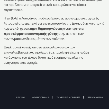
και προβλέπονται επαρκείς ποινές και κυρώσεις για τέτοιες
περιπτώσεις.
Η επιβολή τέλους δικαστικού ενσήμου στις αναγνωριστικές αγωγές
λειτουργεί αποτρεπτικά για την προσφυγή στην Δικαιοσύνη και αποκτά
κυρωτικό χαρακτήρα δημιουργώντας ανεπίτρεπτα
προσκόμματα οικονομικής φύσης
στην άσκηση των
συνταγματικών δικαιωμάτων των πολιτών.
Ευελπιστεί κανείς
ότι στο τέλος όλων αυτών των
επαναλαμβανομένων πράξεων θα επαναληφθεί και η πράξη
κατάργησης του τέλους δικαστικού ενσήμου για όλες τις
αναγνωριστικές αγωγές.
ΑΡΧΙΚΗ
ΑΡΘΡΟΓΡΑΦΙΑ
ΣΥΝΕΔΡΙΑ – ΟΜΙΛΙΕΣ
ΕΠΙΚΟΙΝΩΝΙΑ