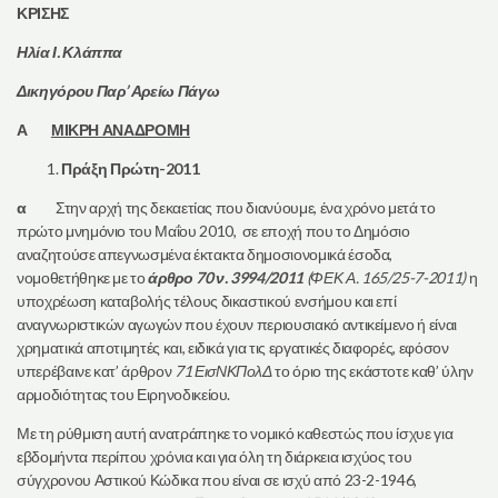
ΚΡΙΣΗΣ
Ηλία Ι. Κλάππα
Δικηγόρου Παρ’ Αρείω Πάγω
Α
ΜΙΚΡΗ ΑΝΑΔΡΟΜΗ
Πράξη Πρώτη-2011
α
Στην αρχή της δεκαετίας που διανύουμε, ένα χρόνο μετά το
πρώτο μνημόνιο του Μαΐου 2010, σε εποχή που το Δημόσιο
αναζητούσε απεγνωσμένα έκτακτα δημοσιονομικά έσοδα,
νομοθετήθηκε με το
άρθρο 70 ν. 3994/2011
(ΦΕΚ Α. 165/25-7-2011)
η
υποχρέωση καταβολής τέλους δικαστικού ενσήμου και επί
αναγνωριστικών αγωγών που έχουν περιουσιακό αντικείμενο ή είναι
χρηματικά αποτιμητές και, ειδικά για τις εργατικές διαφορές, εφόσον
υπερέβαινε κατ’ άρθρον
71 ΕισΝΚΠολΔ
το όριο της εκάστοτε καθ’ ύλην
αρμοδιότητας του Ειρηνοδικείου.
Με τη ρύθμιση αυτή ανατράπηκε το νομικό καθεστώς που ίσχυε για
εβδομήντα περίπου χρόνια και για όλη τη διάρκεια ισχύος του
σύγχρονου Αστικού Κώδικα που είναι σε ισχύ από 23-2-1946,