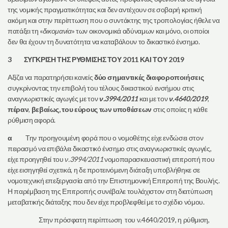
της νομικής πραγματικότητας και δεν αντέχουν σε σοβαρή κριτική
ακόμη και στην περίπτωση που ο συντάκτης της τροπολογίας ήθελε να
πατάξει τη «
δικομανία
» των οικονομικά αδύναμων και μόνο, οι οποίοι
δεν θα έχουν τη δυνατότητα να καταβάλουν το δικαστικό ένσημο.
3
ΣΥΓΚΡΙΣΗ ΤΗΣ ΡΥΘΜΙΣΗΣ ΤΟΥ 2011 ΚΑΙ ΤΟΥ 2019
Αξίζει να παρατηρήσει κανείς
δύο σημαντικές διαφοροποιήσεις
συγκρίνοντας την επιβολή του τέλους δικαστικού ενσήμου στις
αναγνωριστικές αγωγές με τον
ν.3994/2011
και με τον
ν.4640/2019
,
πέραν
,
βεβαίως, του εύρους των υποθέσεων
στις οποίες η κάθε
ρύθμιση αφορά.
α
Την προηγουμένη φορά που ο νομοθέτης είχε ενδώσει στον
πειρασμό να επιβάλει δικαστικό ένσημο στις αναγνωριστικές αγωγές,
είχε προηγηθεί του
ν.3994/2011
νομοπαρασκευαστική επιτροπή που
είχε εισηγηθεί σχετικά, η δε προτεινόμενη διάταξη υποβλήθηκε σε
νομοτεχνική επεξεργασία από την Επιστημονική Επιτροπή της Βουλής.
Η παρέμβαση της Επιτροπής συνέβαλε τουλάχιστον στη διατύπωση
μεταβατικής διάταξης που δεν είχε προβλεφθεί με το σχέδιο νόμου.
Στην πρόσφατη περίπτωση του ν.4640/2019, η ρύθμιση,