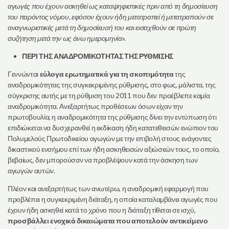
αγωγές που έχουν ασκηθεί ως καταψηφιστικές πριν από τη δημοσίευση
του παρόντος νόμου, εφόσον έχουν ήδη μετατραπεί ή μετατραπούν σε
αναγνωριστικές μετά τη δημοσίευσή του και εισαχθούν σε πρώτη
συζήτηση μετά την ως άνω ημερομηνία
».
ΠΕΡΙ ΤΗΣ ΑΝΑΔΡΟΜΙΚΟΤΗΤΑΣ ΤΗΣ ΡΥΘΜΙΣΗΣ
Γεννώνται
εύλογα ερωτηματικά
για τη σκοπιμότητα
της
αναδρομικότητας της συγκεκριμένης ρύθμισης, στο φως, μάλιστα, της
σύγκρισης αυτής με τη ρύθμιση του 2011 που δεν προέβλεπε καμία
αναδρομικότητα. Ανεξαρτήτως προθέσεων όσων είχαν την
πρωτοβουλία, η αναδρομικότητα της ρύθμισης δίνει την εντύπωση ότι
επιδιώκεται να δυσχερανθεί η εκδίκαση ήδη κατατεθεισών ενώπιον του
Πολυμελούς Πρωτοδικείου αγωγών με την επιβολή στους ενάγοντες
δικαστικού ενσήμου επί των ήδη ασκηθεισών αξιώσεών τους, το οποίο,
βεβαίως, δεν μπορούσαν να προβλέψουν κατά την άσκηση των
αγωγών αυτών.
Πλέον και ανεξαρτήτως των ανωτέρω, η αναδρομική εφαρμογή που
προβλέπει η συγκεκριμένη διάταξη, η οποία καταλαμβάνει αγωγές που
έχουν ήδη ασκηθεί κατά το χρόνο που η διάταξη τίθεται σε ισχύ,
προσβάλλει ενοχικά δικαιώματα που αποτελούν αντικείμενο