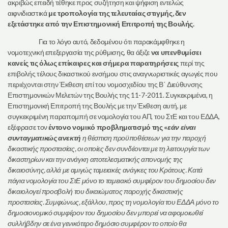
ακριβώς επειδή τέθηκε προς συζήτηση και ψήφιση εντελώς
αιφνιδιαστικά
με τροπολογία της τελευταίας στιγμής, δεν
εξετάστηκε από την Επιστημονική Επιτροπή της Βουλής.
Για το λόγο αυτό, δεδομένου ότι παρακάμφθηκε η
νομοτεχνική επεξεργασία της ρύθμισης, θα άξιζε
να υπενθυμίσει
κανείς τις όλως επίκαιρες και σήμερα παρατηρήσεις
περί της
επιβολής τέλους δικαστικού ενσήμου στις αναγνωριστικές αγωγές που
περιέχονται στην Έκθεση επί του νομοσχεδίου της Β΄ Διεύθυνσης
Επιστημονικών Μελετών της Βουλής της 11-7-2011. Συγκεκριμένα, η
Επιστημονική Επιτροπή της Βουλής με την Έκθεση αυτή, με
συγκεκριμένη παραπομπή σε νομολογία του ΑΠ, του ΣτΕ και του ΕΔΔΑ,
εξέφρασε τον
έντονο νομικό προβληματισμό της «
εάν είναι
συνταγματικώς ανεκτή
η θέσπιση προϋποθέσεων για την παροχή
δικαστικής προστασίας, οι οποίες δεν συνδέονται με τη λειτουργία των
δικαστηρίων και την ανάγκη αποτελεσματικής απονομής της
δικαιοσύνης, αλλά με αμιγώς ταμειακές ανάγκες του Κράτους. Κατά
πάγια νομολογία του ΣτΕ μόνο το ταμειακό συμφέρον του δημοσίου δεν
δικαιολογεί προσβολή του δικαιώματος παροχής δικαστικής
προστασίας. Συμφώνως, εξάλλου, προς τη νομολογία του ΕΔΔΑ μόνο το
δημοσιονομικό συμφέρον του δημοσίου δεν μπορεί να αφομοιωθεί
συλλήβδην σε ένα γενικότερο δημόσιο συμφέρον το οποίο θα