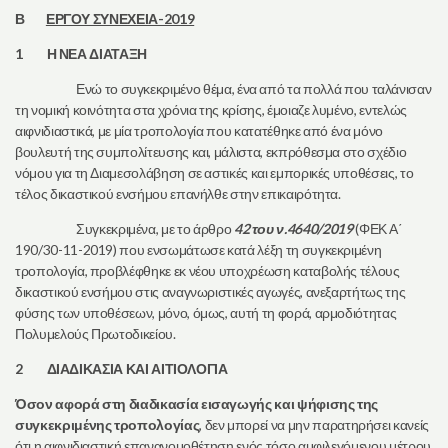
Β
ΕΡΓΟΥ ΣΥΝΕΧΕΙΑ-2019
1 Η ΝΕΑ ΔΙΑΤΑΞΗ
Ενώ το συγκεκριμένο θέμα, ένα από τα πολλά που ταλάνισαν
τη νομική κοινότητα στα χρόνια της κρίσης, έμοιαζε λυμένο, εντελώς
αιφνιδιαστικά, με μία τροπολογία που κατατέθηκε από ένα μόνο
βουλευτή της συμπολίτευσης και, μάλιστα, εκπρόθεσμα στο σχέδιο
νόμου για τη Διαμεσολάβηση σε αστικές και εμπορικές υποθέσεις, το
τέλος δικαστικού ενσήμου επανήλθε στην επικαιρότητα.
Συγκεκριμένα, με το άρθρο
42 του ν.4640/2019
(ΦΕΚ Α΄
190/30-11-2019) που ενσωμάτωσε κατά λέξη τη συγκεκριμένη
τροπολογία, προβλέφθηκε εκ νέου υποχρέωση καταβολής τέλους
δικαστικού ενσήμου στις αναγνωριστικές αγωγές, ανεξαρτήτως της
φύσης των υποθέσεων, μόνο, όμως, αυτή τη φορά, αρμοδιότητας
Πολυμελούς Πρωτοδικείου.
2 ΔΙΑΔΙΚΑΣΙΑ ΚΑΙ ΑΙΤΙΟΛΟΓΙΑ
Όσον αφορά στη διαδικασία εισαγωγής και ψήφισης της
συγκεκριμένης τροπολογίας
, δεν μπορεί να μην παρατηρήσει κανείς
ότι η αιφνιδιαστική επανανομοθέτηση ενός τόσο αμφιλεγόμενου μέτρου