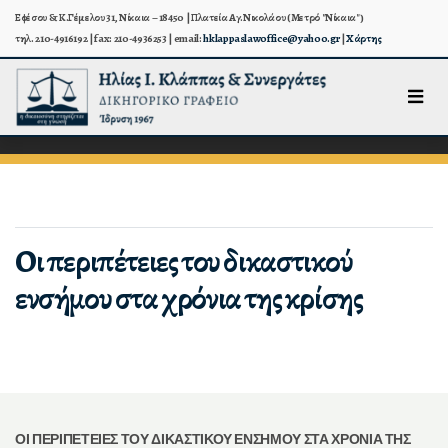
Εφέσου & Κ.Γέμελου 31, Νίκαια – 18450 | Πλατεία Αγ.Νικολάου (Μετρό "Νίκαια")
τηλ. 210-4916192 | fax: 210-4936253 | email:
hklappaslawoffice@yahoo.gr
|
Χάρτης
Οι περιπέτειες του δικαστικού
ενσήμου στα χρόνια της κρίσης
ΟΙ ΠΕΡΙΠΕΤΕΙΕΣ ΤΟΥ ΔΙΚΑΣΤΙΚΟΥ ΕΝΣΗΜΟΥ ΣΤΑ ΧΡΟΝΙΑ ΤΗΣ