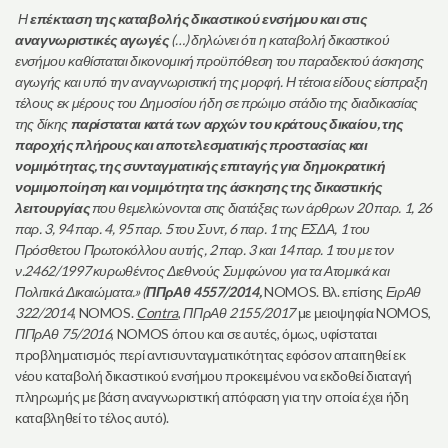
Η
επέκταση της καταβολής δικαστικού ενσήμου και στις
αναγνωριστικές αγωγές
(…) δηλώνει ότι η καταβολή δικαστικού
ενσήμου καθίσταται δικονομική προϋπόθεση του παραδεκτού άσκησης
αγωγής και υπό την αναγνωριστική της μορφή. Η τέτοια είδους είσπραξη
τέλους εκ μέρους του Δημοσίου ήδη σε πρώιμο στάδιο της διαδικασίας
της δίκης
παρίσταται κατά των αρχών του κράτους δικαίου, της
παροχής πλήρους και αποτελεσματικής προστασίας και
νομιμότητας, της συνταγματικής επιταγής για δημοκρατική
νομιμοποίηση και νομιμότητα της άσκησης της δικαστικής
λειτουργίας
που θεμελιώνονται στις διατάξεις των άρθρων 20 παρ. 1, 26
παρ. 3, 94 παρ. 4, 95 παρ. 5 του Συντ, 6 παρ. 1 της ΕΣΔΑ, 1 του
Πρόσθετου Πρωτοκόλλου αυτής, 2 παρ. 3 και 14 παρ. 1 του με τον
ν.2462/1997 κυρωθέντος Διεθνούς Συμφώνου για τα Ατομικά και
Πολιτικά Δικαιώματα.» (
ΠΠρΑθ 4557/2014,
NOMOS. Βλ. επίσης
ΕιρΑθ
322/2014
, NOMOS.
Contra
,
ΠΠρΑθ 2155/2017
με μειοψηφία NOMOS,
ΠΠρΑθ 75/2016
, NOMOS όπου και σε αυτές, όμως, υφίσταται
προβληματισμός περί αντισυνταγματικότητας εφόσον απαιτηθεί εκ
νέου καταβολή δικαστικού ενσήμου προκειμένου να εκδοθεί διαταγή
πληρωμής με βάση αναγνωριστική απόφαση για την οποία έχει ήδη
καταβληθεί το τέλος αυτό).