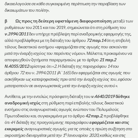
δικαιολογούσε σε κάθε συγκεκριμένη περίπτωση την παραβίαση των
δικαιωμάτων του πολίτη
».
β Ως προς τη δεύτερη υφιστάμενη διαφοροποίηση
μεταξύ των
ρυθμίσεων του 2011 και του 2019, σημειώνεται ότι στη ρύθμιση του
ν.3994/2011
δεν υπήρχε πρόβλεψη περί αναδρομικής εφαρμογής της,
αλλά προβλέφθηκε με τη διάταξη του άρθρου
72 παρ.14
ότι η επιβολή
τέλους δικαστικού ενσήμου «
εφαρμόζεται στις αγωγές που ασκούνται
μετά την έναρξη ισχύος του παρόντος νόμου
». Μάλιστα, προκειμένου να
αποφευχθούν ζητήματα παρερμηνειών, με το άρθρο
21 παρ.2
Ν.4055/2012
ορίστηκε ότι «
2. Η διάταξη της παραγράφου 14 του
άρθρου 72 του ν. 3994/2011 (Α` 165) δεν εφαρμόζεται στις αγωγές που
ασκήθηκαν ως καταψηφιστικές πριν από την έναρξη ισχύος του, εφόσον
μετατραπούν σε αναγνωριστικές μετά την έναρξη ισχύος αυτού»
.
Αντίθετα, με την εντελώς πρόσφατη διάταξη του
ν.4640/2019
δόθηκε
αναδρομική ισχύς
στη ρύθμιση περί επιβολής τέλους δικαστικού
ενσήμου στις αναγνωριστικές αγωγές ενώπιον του Πολυμελούς
Πρωτοδικείου και, συγκεκριμένα με το άρθρο
42 παρ.2
, προβλέφθηκε
ότι «
Η διάταξη της προηγούμενης παραγράφου
εφαρμόζεται και στις
εκκρεμείς
αναγνωριστικές αγωγές, για τις οποίες η πρώτη συζήτηση στο
η
ακροατήριο διενεργείται μετά την 1
Ιανουαρίου 2020, καθώς και στις