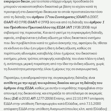
εκκρεμών δικών,
για τα οποία υπάρχει νόμιμη προσδοκία ότι
μπορούν να ικανοποιηθούν δικαστικά με βάση το ισχύον κατά τη
προσφυγή στο Δικαστήριο δίκαιο,και τα οποία προστατεύονται τόσο
από τη διάταξη του
άρθρου 17 του Συντάγματος
(
ΟλΑΠ
6/2007
,
ΟλΑΠ
40/1998
,
ΟλΑΠ
4/1990
) όσο και από τη διάταξη του
άρθρου 1
του Πρόσθετου Πρωτοκόλλου της ΕΣΔΑ
(
ΑΠ
1938/2008
) περί
σεβασμού της περιουσίας. Και αυτό γιατί με τη συγκεκριμένη διάταξη,
αφενός, επιβαρύνεται η ένδικη αξίωση με τέλος δικαστικού ενσήμου
που δεν προβλεπόταν κατά το χρόνο άσκησής της, αφετέρου δε, τίθεται
σε κίνδυνο εν όλω ή εν μέρει η ίδια η ένδικη αξίωση, καθώς σε
περίπτωση αδυναμίας καταβολής όλου ή μέρους του δικαστικού
ενσήμου, μόνος τρόπος αποφυγής καταβολής του είναι πλέον η ολική
ή, αντίστοιχα, μερική παραίτηση από την ίδια την ένδικη αξίωση, χωρίς
τη δυνατότητα μετατροπής όλου ή μέρους της σε αναγνωριστική.
Περαιτέρω, η αναδρομικότητα της συγκεκριμένης διάταξης είναι
αντίθετη με την αρχή του κράτους δικαίου και με τη διάταξη του
άρθρου
6 της ΕΣΔΑ
, καθώς με αυτήν ο νομοθέτης παρεμβαίνει στην
απονομή της δικαιοσύνης και επηρεάζει το αποτέλεσμα σε εκκρεμείς
δίκες (
ΣτΕ
6/2010,
ΑΠ
1277/2008.
Επίσης, από 22.10.1997 απόφαση
ΕΔΔΑ στην υπόθεση Παπαγεωργίου κατά Ελλάδας, από 7.11.2000
απόφαση ΕΔΔΑ στην υπόθεση Αναγνωστόπουλος κλπ. κατά Ελλάδος)