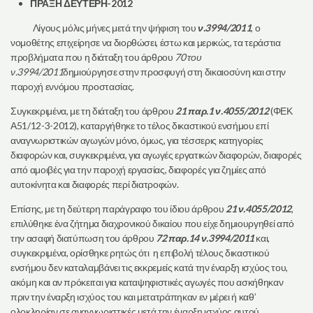
ΠΡΑΞΗ ΔΕΥΤΕΡΗ-2012
Λίγους μόλις μήνες μετά την ψήφιση του
ν.3994/2011
, ο
νομοθέτης επιχείρησε να διορθώσει, έστω και μερικώς, τα τεράστια
προβλήματα που η διάταξη του άρθρου
70 του
ν.3994/2011
δημιούργησε στην προσφυγή στη δικαιοσύνη και στην
παροχή εννόμου προστασίας.
Συγκεκριμένα, με τη διάταξη του άρθρου
21 παρ.1 ν.4055/2012
(ΦΕΚ
Α51/12-3-2012), καταργήθηκε το τέλος δικαστικού ενσήμου επί
αναγνωριστικών αγωγών μόνο, όμως, για τέσσερις κατηγορίες
διαφορών και, συγκεκριμένα, για αγωγές εργατικών διαφορών, διαφορές
από αμοιβές για την παροχή εργασίας, διαφορές για ζημίες από
αυτοκίνητα και διαφορές περί διατροφών.
Επίσης, με τη δεύτερη παράγραφο του ίδιου άρθρου
21 ν.4055/2012
,
επιλύθηκε ένα ζήτημα διαχρονικού δικαίου που είχε δημιουργηθεί από
την ασαφή διατύπωση του άρθρου
72 παρ.14 ν.3994/2011
και,
συγκεκριμένα, ορίσθηκε ρητώς ότι η επιβολή τέλους δικαστικού
ενσήμου δεν καταλαμβάνει τις εκκρεμείς κατά την έναρξη ισχύος του,
ακόμη και αν πρόκειται για καταψηφιστικές αγωγές που ασκήθηκαν
πριν την έναρξη ισχύος του και μετατράπηκαν εν μέρει ή καθ’
ολοκληρίαν σε αναγνωριστικές μετά την έναρξη ισχύος αυτού.