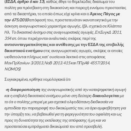
(
ΕΣΔΑ, άρθρο 6 και 13
), καθώς έθιγε το θεμελιώδες δικαίωμα του
πολίτη για πρόσβαση στη δικαιοσύνη και παροχή εννόμου προστασίας
από τα δικαστήρια, το οποίο όπως είχε κρίνει και ο
Άρειος Πάγος με
την 675/2010
απόφασή του, προστατευόταν ικανοποιητικά με την
άσκηση αναγνωριστικού χαρακτήρα αγωγής. (βλ. σχετικά σε
Κλάππα
Ηλ, Το δικαστικό ένσημο στις αναγνωριστικές αγωγές, ΕπΣυγκΔ 2011,
354 επ
. όπου περιέχονται αναλυτικές σκέψεις περί της
αντισυνταγματικότητας και αντίθεσης με την ΕΣΔΑ της επιβολής
δικαστικού ενσήμου
στις αναγνωριστικές αγωγές, σκέψεις οι οποίες
υιοθετούνται πλήρως κατ’ ουσία και λεκτικό στις αποφάσεις
ΜονΠρΧανίων 3/2013, ΝοΒ 2013. 415 και ΠΠρΑθ 4557/2014,
NOMOS
)
Συγκεκριμένα, κρίθηκε νομολογιακά ότι
«
η διαφοροποίηση
της αναγνωριστικής από την καταψηφιστική αγωγή
και η επιβολή δικαστικού ενσήμου μόνο στη δεύτερη
δικαιολογείται
με
το ότι ο πολίτης μπορεί με μια σχετικά ολιγοδάπανη διαδικασία να
εμποδίσει την παραγραφή του δικαιώματός του, να άρει αμφισβήτηση για
την ύπαρξη του, να βεβαιωθεί για τη φερεγγυότητα του οφειλέτη και ως
προς τη δυνατότητα της εκτέλεσης της απόφασης ή μη και να
προστατεύσει εμπράγματα δικαιώματά του από προσβολή.