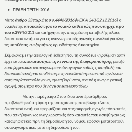
ΠΡΑΞΗ ΤΡΙΤΗ-2016
Με το
άρθρο 33 παρ.1 του ν.4446/2016
(ΦΕΚ Α 240/22.12.2016),
ο
νομοθέτης
αποκατέστησε το νομικό καθεστώς που υπήρχε προ
του ν.3994/2011
και κατήργησε την υποχρέωση καταβολής τέλους
δικαστικού ενσήμου για τις αναγνωριστικές αγωγές, συνολικά για όλες
τις υποθέσεις, ανεξαρτήτως αρμοδιότητας Δικαστηρίου.
Σύμφωνα με την αιτιολογική έκθεση που τη συνόδευε «
η ρύθμιση αυτή
έρχεται να
αποκαταστήσει την έννοια της διαφοροποίησης
μεταξύ
καταψηφιστικών και αναγνωριστικών αγωγών καθώς η καταβολή του
δικαστικού ενσήμου συνδέεται με την εκτελεστότητα και υπό την έννοια
αυτή παρίσταται εύλογο να μην επιβαρύνεται με αυτό η αναγνωριστική
αγωγή, στο μέτρο που δεν άγει σε εκτελεστό τίτλο
.»
Με την παράγραφο 2 του ίδιου ανωτέρω άρθρου,
προβλέφθηκε ότι η άρση της υποχρέωσης καταβολής τέλους
δικαστικού ενσήμου εφαρμόζεται και στις εκκρεμείς αγωγές τόσο αυτές
που ασκήθηκαν ως αναγνωριστικές όσο και αυτές που ασκήθηκαν ως
καταψηφιστικές πριν τη δημοσίευση του νόμου, εφόσον μετατραπούν
σε αναγνωριστικές μετά τη δημοσίευσή του.