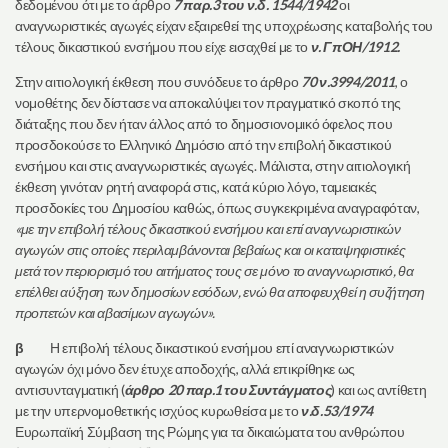
δεδομένου ότι με το άρθρο
7 παρ.3 του ν.δ. 1544/1942
οι
αναγνωριστικές αγωγές είχαν εξαιρεθεί της υποχρέωσης καταβολής του
τέλους δικαστικού ενσήμου που είχε εισαχθεί με το
ν. ΓπΟΗ/1912.
Στην αιτιολογική έκθεση που συνόδευε το άρθρο
70 ν.3994/2011
, ο
νομοθέτης δεν δίστασε να αποκαλύψει τον πραγματικό σκοπό της
διάταξης που δεν ήταν άλλος από το δημοσιονομικό όφελος που
προσδοκούσε το Ελληνικό Δημόσιο από την επιβολή δικαστικού
ενσήμου και στις αναγνωριστικές αγωγές. Μάλιστα, στην αιτιολογική
έκθεση γινόταν ρητή αναφορά στις, κατά κύριο λόγο, ταμειακές
προσδοκίες του Δημοσίου καθώς, όπως συγκεκριμένα αναγραφόταν,
«με την επιβολή τέλους δικαστικού ενσήμου και επί αναγνωριστικών
αγωγών στις οποίες περιλαμβάνονται βεβαίως και οι καταψηφιστικές
μετά τον περιορισμό του αιτήματος τους σε μόνο το αναγνωριστικό, θα
επέλθει αύξηση των δημοσίων εσόδων, ενώ θα αποφευχθεί η συζήτηση
προπετών και αβασίμων αγωγών».
β
Η επιβολή τέλους δικαστικού ενσήμου επί αναγνωριστικών
αγωγών όχι μόνο δεν έτυχε αποδοχής, αλλά επικρίθηκε ως
αντισυνταγματική (
άρθρο 20 παρ.1 του Συντάγματος
) και ως αντίθετη
με την υπερνομοθετικής ισχύος κυρωθείσα με το
ν.δ.53/1974
Ευρωπαϊκή Σύμβαση της Ρώμης για τα δικαιώματα του ανθρώπου