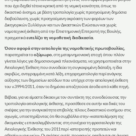
που έχει δεχθεί τέτοια κριτική από τη νομική κοινότητα, όπως το
δικαστικό ένσημο, με βάση τροπολογία χωρίς προηγούμενη δημόσια
διαβούλευση, χωρίς προηγούμενη ακρόαση των φορέων των
Δικηγορικών Συλλόγων και των Δικαστικών Ενώσεων και χωρίς
νομοτεχνική έκθεση από την Επιστημονική Επιτροπή της Βουλής,
πραγματικά
ευτελίζει τη νομοθετική διαδικασία
.
Όσον αφορά στην αιτιολογία της νομοθετικής πρωτοβουλίας
,
παρατηρείται το
οξύμωρο
, στη μεταμνημονιακή εποχή όπου πλέον
γίνεται λόγος για δημοσιονομικά πλεονάσματα, να χρησιμοποιείται στην
Αιτιολογική Έκθεση που συνοδεύει τη συγκεκριμένη διάταξη, η ίδια
ακριβώς, αντιγραμμένη κατά λέξη, επιχειρηματολογία περί ανάγκης
αύξησης των δημοσίων εσόδων που υπήρχε στην αιτιολογική έκθεση
του ν.3994/2011, όταν το δημόσιο αποζητούσε έσοδα από κάθε πηγή.
Βέβαια, για να είμαστε δίκαιοι με τον συντάκτη της συνοδεύουσας την
τροπολογία αιτιολογικής έκθεσης, προσέθεσε σε αυτήν και δικές του
σκέψεις για την αναγκαιότητα επιβολής τέλους δικαστικού ενσήμου στις
αγωγές, υποστηρίζοντας ότι θα συμβάλλει στην «
καταπολέμηση της
δικομανίας»,
επαναλαμβάνοντας στη συνέχεια τη φρασεολογία της
Αιτιολογικής Έκθεσης του 2011περί
«αποτροπής προπετών και
αβασίμων αγωγών
». Οι σκέψεις αυτές προφανώς οφείλονται σε άγνοια