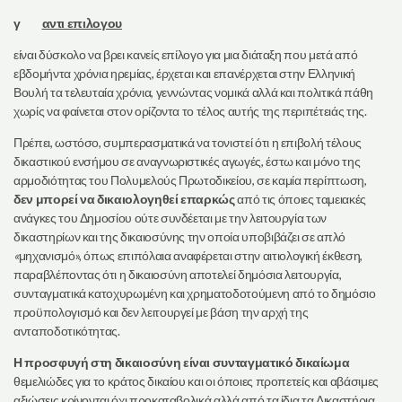
γ
αντι επιλογου
είναι δύσκολο να βρει κανείς επίλογο για μια διάταξη που μετά από
εβδομήντα χρόνια ηρεμίας, έρχεται και επανέρχεται στην Ελληνική
Βουλή τα τελευταία χρόνια, γεννώντας νομικά αλλά και πολιτικά πάθη
χωρίς να φαίνεται στον ορίζοντα το τέλος αυτής της περιπέτειάς της.
Πρέπει, ωστόσο, συμπερασματικά να τονιστεί ότι η επιβολή τέλους
δικαστικού ενσήμου σε αναγνωριστικές αγωγές, έστω και μόνο της
αρμοδιότητας του Πολυμελούς Πρωτοδικείου, σε καμία περίπτωση,
δεν μπορεί να δικαιολογηθεί επαρκώς
από τις όποιες ταμειακές
ανάγκες του Δημοσίου ούτε συνδέεται με την λειτουργία των
δικαστηρίων και της δικαιοσύνης την οποία υποβιβάζει σε απλό
«
μηχανισμό», όπως επιπόλαια αναφέρεται στην αιτιολογική έκθεση,
παραβλέποντας ότι η δικαιοσύνη αποτελεί δημόσια λειτουργία,
συνταγματικά κατοχυρωμένη και χρηματοδοτούμενη από το δημόσιο
προϋπολογισμό και δεν λειτουργεί με βάση την αρχή της
ανταποδοτικότητας.
Η προσφυγή στη δικαιοσύνη είναι συνταγματικό δικαίωμα
θεμελιώδες για το κράτος δικαίου και οι όποιες προπετείς και αβάσιμες
αξιώσεις κρίνονται όχι προκαταβολικά αλλά από τα ίδια τα Δικαστήρια